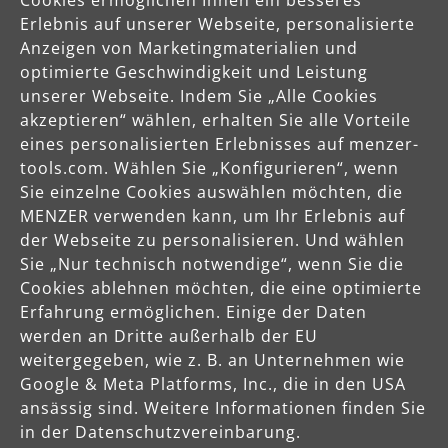
Cookies ermöglichen Ihnen ein besseres
Erlebnis auf unserer Webseite, personalisierte
Anzeigen von Marketingmaterialien und
optimierte Geschwindigkeit und Leistung
unserer Webseite. Indem Sie „Alle Cookies
Käuferschutz
akzeptieren“ wählen, erhalten Sie alle Vorteile
Servicezeiten
eines personalisierten Erlebnisses auf menzer-
tools.com. Wählen Sie „Konfigurieren“, wenn
Mo-Do: 8-16 Uhr
Sie einzelne Cookies auswählen möchten, die
Fr: 8-14 Uhr
MENZER verwenden kann, um Ihr Erlebnis auf
der Webseite zu personalisieren. Und wählen
Sie „Nur technisch notwendige“, wenn Sie die
Produkte
Cookies ablehnen möchten, die eine optimierte
Erfahrung ermöglichen. Einige der Daten
werden an Dritte außerhalb der EU
Service
weitergegeben, wie z. B. an Unternehmen wie
Google & Meta Platforms, Inc., die in den USA
ansässig sind. Weitere Informationen finden Sie
Unternehmen
in der Datenschutzvereinbarung.