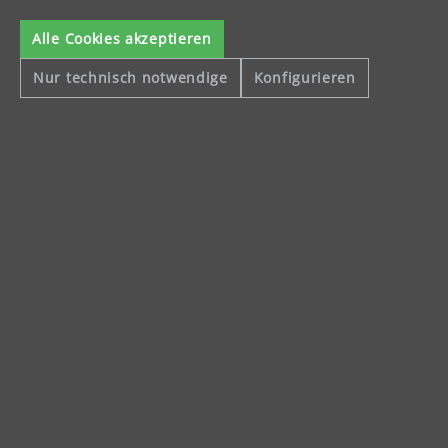
Alle Cookies akzeptieren
Nur technisch notwendige
Konfigurieren
Celsiusstraße 20
04420 Markranstädt
Telefon: +49 (0) 34205 9 27 94 00
Fax: +49 (0) 34205 9 27 94 29
info@menzer-tools.com
Impressum
Datenschutzerklärung
Allgemeine Geschäftsbedingungen
Widerrufsbelehrung
Alle Preise inkl. gesetzl. Mehrwertsteuer und ggf. zzgl.
Versandkosten
.