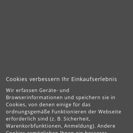
Sicherheitshinweise bitte der Betriebsanleitung des Geräts
entnehmen
Cookies verbessern Ihr Einkaufserlebnis
Sichere Zahlungsarten
Wir erfassen Geräte- und
Browserinformationen und speichern sie in
Vorkasse
Cookies, von denen einige für das
ordnungsgemäße Funktionieren der Webseite
erforderlich sind (z. B. Sicherheit,
Schnelle Lieferung
Warenkorbfunktionen, Anmeldung). Andere