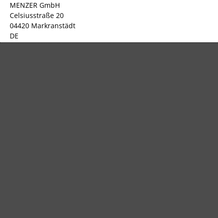
MENZER GmbH
Celsiusstraße 20
04420 Markranstädt
DE
info@menzer-tools.com
Verantwortliche Person für die EU
MENZER GmbH
Celsiusstraße 20
04420 Markranstädt
DE
info@menzer-tools.com
Produktsicherheit