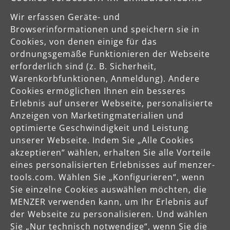
Wir erfassen Geräte- und
Browserinformationen und speichern sie in
Cookies, von denen einige für das
Sichere Zahlungsarten
ordnungsgemäße Funktionieren der Webseite
erforderlich sind (z. B. Sicherheit,
Vorkasse
Warenkorbfunktionen, Anmeldung). Andere
Cookies ermöglichen Ihnen ein besseres
Erlebnis auf unserer Webseite, personalisierte
Schnelle Lieferung
Anzeigen von Marketingmaterialien und
optimierte Geschwindigkeit und Leistung
unserer Webseite. Indem Sie „Alle Cookies
akzeptieren“ wählen, erhalten Sie alle Vorteile
eines personalisierten Erlebnisses auf menzer-
tools.com. Wählen Sie „Konfigurieren“, wenn
Käuferschutz
Sie einzelne Cookies auswählen möchten, die
Servicezeiten
MENZER verwenden kann, um Ihr Erlebnis auf
Mo-Do: 8-16 Uhr
der Webseite zu personalisieren. Und wählen
Fr: 8-14 Uhr
Sie „Nur technisch notwendige“, wenn Sie die