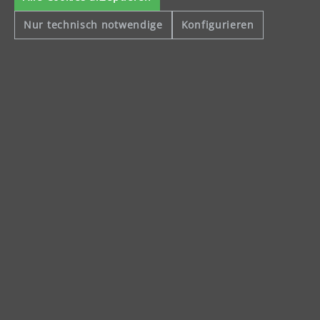
Nur technisch notwendige
Konfigurieren
Celsiusstraße 20
04420 Markranstädt
Telefon: +49 (0) 34205 9 27 94 00
Fax: +49 (0) 34205 9 27 94 29
info@menzer-tools.com
Impressum
Datenschutzerklärung
Allgemeine Geschäftsbedingungen
Widerrufsbelehrung
Alle Preise inkl. gesetzl. Mehrwertsteuer und ggf. zzgl.
Versandkosten
.