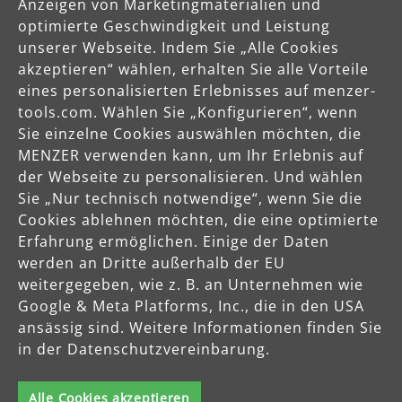
Anzeigen von Marketingmaterialien und
optimierte Geschwindigkeit und Leistung
unserer Webseite. Indem Sie „Alle Cookies
Käuferschutz
akzeptieren“ wählen, erhalten Sie alle Vorteile
Servicezeiten
eines personalisierten Erlebnisses auf menzer-
Mo-Do: 8-16 Uhr
tools.com. Wählen Sie „Konfigurieren“, wenn
Fr: 8-14 Uhr
Sie einzelne Cookies auswählen möchten, die
MENZER verwenden kann, um Ihr Erlebnis auf
der Webseite zu personalisieren. Und wählen
Sie „Nur technisch notwendige“, wenn Sie die
Produkte
Cookies ablehnen möchten, die eine optimierte
Erfahrung ermöglichen. Einige der Daten
Service
werden an Dritte außerhalb der EU
weitergegeben, wie z. B. an Unternehmen wie
Google & Meta Platforms, Inc., die in den USA
Unternehmen
ansässig sind. Weitere Informationen finden Sie
in der Datenschutzvereinbarung.
Alle Cookies akzeptieren