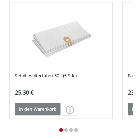
Set Vliesfiltertüten 30 l (5 Stk.)
Patro
25,30 €
23,9
In den Warenkorb
In 