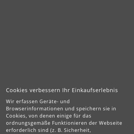
Ultr
MENZER Trockenbau Schleifsystem LHS 225
Dustfree
ab
Durchschnittliche Bewertung von 4.7 von 5 Sternen
544,00 €
19,6
Produktdetails
Var
Sicherheits- und Produktressourcen
Cookies verbessern Ihr Einkaufserlebnis
Wir erfassen Geräte- und
Herstellerinformationen
Browserinformationen und speichern sie in
MENZER GmbH
Cookies, von denen einige für das
Celsiusstraße 20
ordnungsgemäße Funktionieren der Webseite
04420 Markranstädt
erforderlich sind (z. B. Sicherheit,
DE