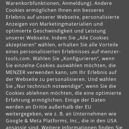
Warenkorbfunktionen, Anmeldung). Andere
Cookies ermöglichen Ihnen ein besseres
info@menzer-tools.com
Erlebnis auf unserer Webseite, personalisierte
Anzeigen von Marketingmaterialien und
Verantwortliche Person für die EU
optimierte Geschwindigkeit und Leistung
unserer Webseite. Indem Sie „Alle Cookies
MENZER GmbH
akzeptieren“ wählen, erhalten Sie alle Vorteile
Celsiusstraße 20
eines personalisierten Erlebnisses auf menzer-
04420 Markranstädt
tools.com. Wählen Sie „Konfigurieren“, wenn
DE
Sie einzelne Cookies auswählen möchten, die
MENZER verwenden kann, um Ihr Erlebnis auf
info@menzer-tools.com
der Webseite zu personalisieren. Und wählen
Sie „Nur technisch notwendige“, wenn Sie die
Produktsicherheit
Cookies ablehnen möchten, die eine optimierte
Erfahrung ermöglichen. Einige der Daten
Sicherheitshinweise bitte der Betriebsanleitung bzw. dem
werden an Dritte außerhalb der EU
Sicherheitsdatenblatt entnehmen
weitergegeben, wie z. B. an Unternehmen wie
Google & Meta Platforms, Inc., die in den USA
ansässig sind. Weitere Informationen finden Sie