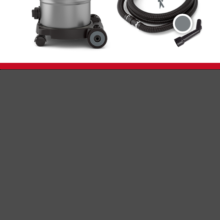
Perfekt zur Absaugung an
Elektrowerkzeugen
Mit hoher Filtrationseffizienz meistert der MENZER
VCM 330 selbst schwierige Herausforderungen
problemlos. Insbesondere eignet sich dieser
Sicherheitssauger zum Absaugen von
lungengängigen Feinstäuben in Verbindung mit
kleineren Elektrowerkzeugen wie z.B.
Exzenterschleifern und Trockenbauschleifern.