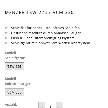
Durchschnittliche Bewertung von 5 von 5 Sternen
MENZER TSW 225 / VCM 330
Schleifkit für nahezu staubfreies Schleifen
Gesundheitsschutz durch M-Klasse Sauger
Push & Clean Filterabreinigungssystem
Schleifgerät mit innovativem Wechselkopfsystem
Modell
auswählen
Schleifgerät
:
TSW 225
Modell
auswählen
Industriesauger
:
VCM 330
Anzahl
Anzahl: