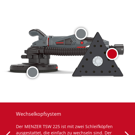
Wechselkopfsystem
Der MENZER TSW 225 ist mit zwei Schleifköpfen
ausgestattet, die einfach zu wechseln sind. Der