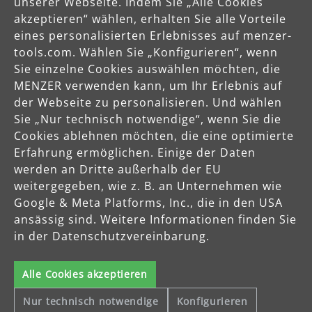
unserer Webseite. Indem Sie „Alle Cookies
Servicezeiten
akzeptieren“ wählen, erhalten Sie alle Vorteile
eines personalisierten Erlebnisses auf menzer-
Mo-Do: 8-16 Uhr
tools.com. Wählen Sie „Konfigurieren“, wenn
Fr: 8-14 Uhr
Sie einzelne Cookies auswählen möchten, die
MENZER verwenden kann, um Ihr Erlebnis auf
der Webseite zu personalisieren. Und wählen
Produkte
Sie „Nur technisch notwendige“, wenn Sie die
Cookies ablehnen möchten, die eine optimierte
Erfahrung ermöglichen. Einige der Daten
Service
werden an Dritte außerhalb der EU
weitergegeben, wie z. B. an Unternehmen wie
Unternehmen
Google & Meta Platforms, Inc., die in den USA
ansässig sind. Weitere Informationen finden Sie
in der Datenschutzvereinbarung.
Alle Cookies akzeptieren
Nur technisch notwendige
Konfigurieren
Celsiusstraße 20