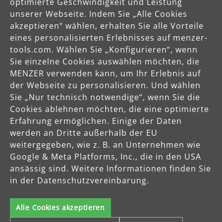
optimierte Geschwindigkeit und Leistung
Käuferschutz
unserer Webseite. Indem Sie „Alle Cookies
Servicezeiten
akzeptieren“ wählen, erhalten Sie alle Vorteile
eines personalisierten Erlebnisses auf menzer-
Mo-Do: 8-16 Uhr
tools.com. Wählen Sie „Konfigurieren“, wenn
Fr: 8-14 Uhr
Sie einzelne Cookies auswählen möchten, die
MENZER verwenden kann, um Ihr Erlebnis auf
der Webseite zu personalisieren. Und wählen
Sie „Nur technisch notwendige“, wenn Sie die
Produkte
Cookies ablehnen möchten, die eine optimierte
Erfahrung ermöglichen. Einige der Daten
Service
werden an Dritte außerhalb der EU
weitergegeben, wie z. B. an Unternehmen wie
Google & Meta Platforms, Inc., die in den USA
Unternehmen
ansässig sind. Weitere Informationen finden Sie
in der Datenschutzvereinbarung.
Alle Cookies akzeptieren