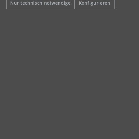
Nur technisch notwendige
Konfigurieren
Celsiusstraße 20
04420 Markranstädt
Telefon: +49 (0) 34205 9 27 94 00
Fax: +49 (0) 34205 9 27 94 29
info@menzer-tools.com
Impressum
Datenschutzerklärung
Allgemeine Geschäftsbedingungen
Widerrufsbelehrung
Alle Preise inkl. gesetzl. Mehrwertsteuer und ggf. zzgl.
Versandkosten
.