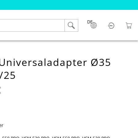
DE
Universaladapter Ø35
/25
 0 von 5 Sternen
er