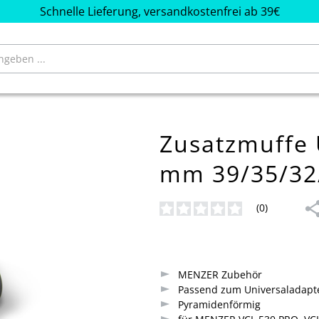
Schnelle Lieferung, versandkostenfrei ab 39€
Zusatzmuffe 
mm 39/35/32
(0)
Durchschnittliche Bewertung von
MENZER Zubehör
Passend zum Universaladapt
Pyramidenförmig