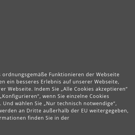
das ordnungsgemäße Funktionieren der Webseite
en ein besseres Erlebnis auf unserer Webseite,
er Webseite. Indem Sie „Alle Cookies akzeptieren“
Unternehmen
 „Konfigurieren“, wenn Sie einzelne Cookies
. Und wählen Sie „Nur technisch notwendige“,
Über MENZER
 werden an Dritte außerhalb der EU weitergegeben,
smöglichkeiten
Kontakt
rmationen finden Sie in der
g und Versandkosten
dung