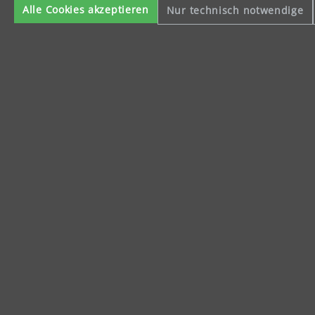
Käuferschutz
Servicezeite
Alle Cookies akzeptieren
Nur technisch notwendige
Mo-Do: 8-16 Uhr
Fr: 8-14 Uhr
Impressum
A