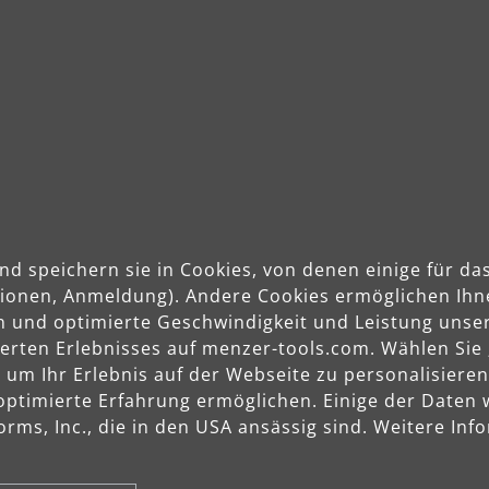
nd speichern sie in Cookies, von denen einige für 
ktionen, Anmeldung). Andere Cookies ermöglichen Ihn
n und optimierte Geschwindigkeit und Leistung unser
ferung
Produkte
Service
sierten Erlebnisses auf menzer-tools.com. Wählen Sie
m Ihr Erlebnis auf der Webseite zu personalisieren
Trockenbauschleifer
Garantie
optimierte Erfahrung ermöglichen. Einige der Daten
Exzenterschleifer
Zahlung
rms, Inc., die in den USA ansässig sind. Weitere Info
Einscheibenmaschinen
Lieferun
Industriesauger
Rücksen