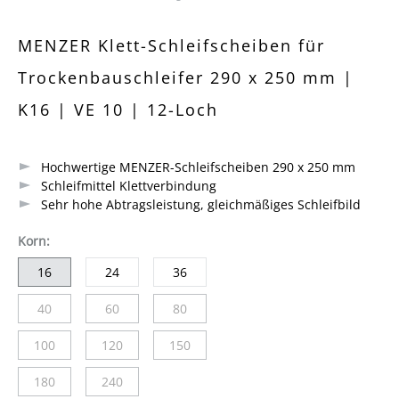
Durchschnittliche Bewertung von 0 von 5 Sternen
MENZER Klett-Schleifscheiben für
Trockenbauschleifer 290 x 250 mm |
K16 | VE 10 | 12-Loch
Hochwertige MENZER-Schleifscheiben 290 x 250 mm
Schleifmittel Klettverbindung
Sehr hohe Abtragsleistung, gleichmäßiges Schleifbild
auswählen
Korn
:
16
24
36
40
60
80
(Diese Option ist zurzeit nicht verfügbar.)
(Diese Option ist zurzeit nicht verfügbar.)
(Diese Option ist zurzeit nicht verfügbar.)
100
120
150
(Diese Option ist zurzeit nicht verfügbar.)
(Diese Option ist zurzeit nicht verfügbar.)
(Diese Option ist zurzeit nicht verfügbar.)
180
240
(Diese Option ist zurzeit nicht verfügbar.)
(Diese Option ist zurzeit nicht verfügbar.)