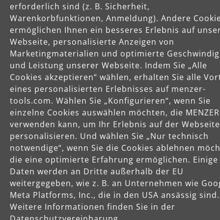
erforderlich sind (z. B. Sicherheit,
Käuferschutz
Warenkorbfunktionen, Anmeldung). Andere Cooki
Servicezeiten
ermöglichen Ihnen ein besseres Erlebnis auf unse
Webseite, personalisierte Anzeigen von
Mo-Do: 8-16 Uhr
Marketingmaterialien und optimierte Geschwindig
Fr: 8-14 Uhr
und Leistung unserer Webseite. Indem Sie „Alle
Cookies akzeptieren“ wählen, erhalten Sie alle Vor
eines personalisierten Erlebnisses auf menzer-
Produkte
tools.com. Wählen Sie „Konfigurieren“, wenn Sie
einzelne Cookies auswählen möchten, die MENZER
verwenden kann, um Ihr Erlebnis auf der Webseite
Service
personalisieren. Und wählen Sie „Nur technisch
notwendige“, wenn Sie die Cookies ablehnen möch
Unternehmen
die eine optimierte Erfahrung ermöglichen. Einige
Daten werden an Dritte außerhalb der EU
weitergegeben, wie z. B. an Unternehmen wie Goo
Meta Platforms, Inc., die in den USA ansässig sind.
Weitere Informationen finden Sie in der
Datenschutzvereinbarung.