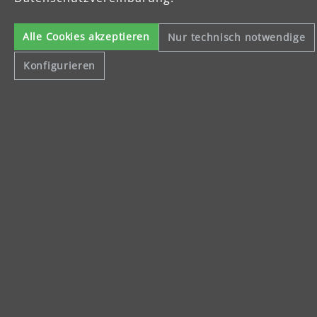
Celsiusstraße 20
Alle Cookies akzeptieren
Nur technisch notwendige
04420 Markranstädt
Telefon: +49 (0) 34205 9 27 94 00
Konfigurieren
Fax: +49 (0) 34205 9 27 94 29
info@menzer-tools.com
Impressum
Datenschutzerklärung
Allgemeine Geschäftsbedingungen
Widerrufsbelehrung
Alle Preise inkl. gesetzl. Mehrwertsteuer und ggf. zzgl.
Versandkosten
.