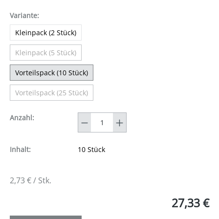
auswählen
Variante
:
Kleinpack (2 Stück)
Kleinpack (5 Stück)
(Diese Option ist zurzeit nicht verfügbar.)
Vorteilspack (10 Stück)
Vorteilspack (25 Stück)
(Diese Option ist zurzeit nicht verfügbar.)
Anzahl
Anzahl:
Inhalt:
10 Stück
2,73 € / Stk.
27,33 €