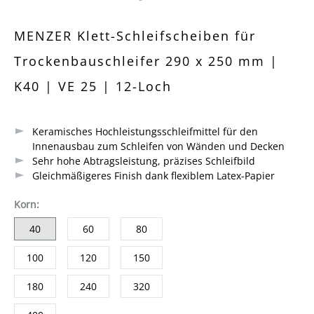
Durchschnittliche Bewertung von 0 von 5 Sternen
MENZER Klett-Schleifscheiben für
Trockenbauschleifer 290 x 250 mm |
K40 | VE 25 | 12-Loch
Keramisches Hochleistungsschleifmittel für den
Innenausbau zum Schleifen von Wänden und Decken
Sehr hohe Abtragsleistung, präzises Schleifbild
Gleichmäßigeres Finish dank flexiblem Latex-Papier
auswählen
Korn
:
40
60
80
100
120
150
180
240
320