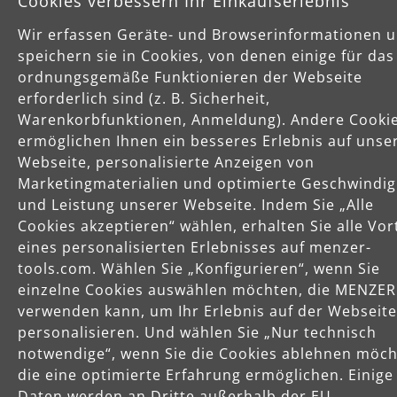
Cookies verbessern Ihr Einkaufserlebnis
Wir erfassen Geräte- und Browserinformationen 
speichern sie in Cookies, von denen einige für das
Käuferschutz
ordnungsgemäße Funktionieren der Webseite
Servicezeiten
erforderlich sind (z. B. Sicherheit,
Warenkorbfunktionen, Anmeldung). Andere Cooki
Mo-Do: 8-16 Uhr
ermöglichen Ihnen ein besseres Erlebnis auf unse
Fr: 8-14 Uhr
Webseite, personalisierte Anzeigen von
Marketingmaterialien und optimierte Geschwindig
und Leistung unserer Webseite. Indem Sie „Alle
Produkte
Cookies akzeptieren“ wählen, erhalten Sie alle Vor
eines personalisierten Erlebnisses auf menzer-
tools.com. Wählen Sie „Konfigurieren“, wenn Sie
Service
einzelne Cookies auswählen möchten, die MENZER
verwenden kann, um Ihr Erlebnis auf der Webseite
personalisieren. Und wählen Sie „Nur technisch
Unternehmen
notwendige“, wenn Sie die Cookies ablehnen möch
die eine optimierte Erfahrung ermöglichen. Einige
Daten werden an Dritte außerhalb der EU