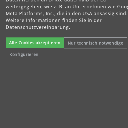
weitergegeben, wie z. B. an Unternehmen wie Goo
Meta Platforms, Inc., die in den USA ansässig sind.
Weitere Informationen finden Sie in der
Celsiusstraße 20
Datenschutzvereinbarung.
04420 Markranstädt
Telefon: +49 (0) 34205 9 27 94 00
Fax: +49 (0) 34205 9 27 94 29
Alle Cookies akzeptieren
Nur technisch notwendige
info@menzer-tools.com
Konfigurieren
Impressum
Datenschutzerklärung
Allgemeine Geschäftsbedingungen
Widerrufsbelehrung
Alle Preise inkl. gesetzl. Mehrwertsteuer und ggf. zzgl.
Versandkosten
.