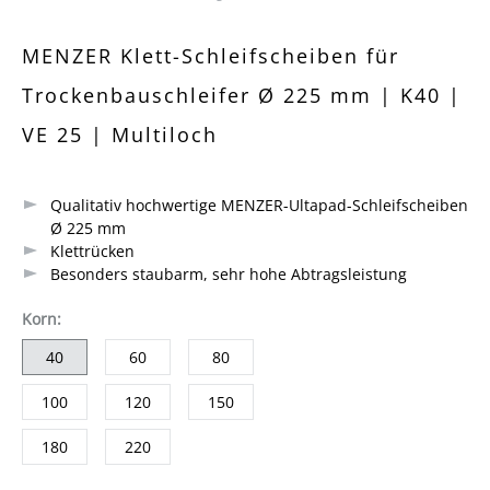
Durchschnittliche Bewertung von 0 von 5 Sternen
MENZER Klett-Schleifscheiben für
Trockenbauschleifer Ø 225 mm | K40 |
VE 25 | Multiloch
Qualitativ hochwertige MENZER-Ultapad-Schleifscheiben
Ø 225 mm
Klettrücken
Besonders staubarm, sehr hohe Abtragsleistung
auswählen
Korn
:
40
60
80
100
120
150
180
220