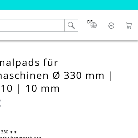
DE
alpads für
maschinen Ø 330 mm |
 10 | 10 mm
 0 von 5 Sternen
Ø 330 mm