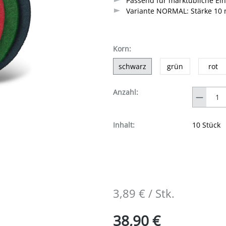
Passend für marktübliche E
Variante NORMAL: Stärke 10
auswählen
Korn
:
schwarz
grün
rot
Anzahl
Anzahl:
Inhalt:
10 Stück
3,89 € / Stk.
38,90 €