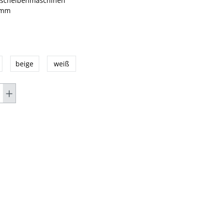
inscheibenmaschinen
 mm
beige
weiß