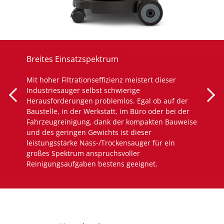
Breites Einsatzspektrum
Mit hoher Filtrationseffizienz meistert dieser
Industriesauger selbst schwierige
Herausforderungen problemlos. Egal ob auf der
Baustelle, in der Werkstatt, im Büro oder bei der
Fahrzeugreinigung, dank der kompakten Bauweise
und des geringen Gewichts ist dieser
leistungsstarke Nass-/Trockensauger für ein
großes Spektrum anspruchsvoller
Reinigungsaufgaben bestens geeignet.