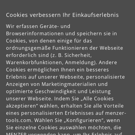
info@menzer-tools.com
Cookies verbessern Ihr Einkaufserlebnis
Verantwortliche Person für die EU
Wir erfassen Geräte- und
MENZER GmbH
Browserinformationen und speichern sie in
Celsiusstraße 20
Cookies, von denen einige für das
04420 Markranstädt
ordnungsgemäße Funktionieren der Webseite
DE
erforderlich sind (z. B. Sicherheit,
Warenkorbfunktionen, Anmeldung). Andere
info@menzer-tools.com
Cookies ermöglichen Ihnen ein besseres
Erlebnis auf unserer Webseite, personalisierte
Anzeigen von Marketingmaterialien und
Produktsicherheit
optimierte Geschwindigkeit und Leistung
Sicherheitshinweise bitte der Betriebsanleitung bzw. dem
unserer Webseite. Indem Sie „Alle Cookies
Sicherheitsdatenblatt entnehmen
akzeptieren“ wählen, erhalten Sie alle Vorteile
eines personalisierten Erlebnisses auf menzer-
tools.com. Wählen Sie „Konfigurieren“, wenn
Sie einzelne Cookies auswählen möchten, die
MENZER verwenden kann, um Ihr Erlebnis auf