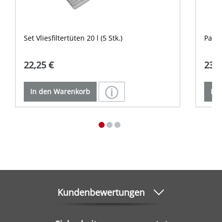
Set Vliesfiltertüten 20 l (5 Stk.)
Patro
22,25 €
23,9
In den Warenkorb
In 
Kundenbewertungen