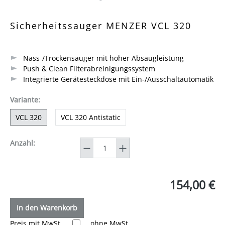
Durchschnittliche Bewertung von 4.6 von 5 Sternen
Sicherheitssauger MENZER VCL 320
Nass-/Trockensauger mit hoher Absaugleistung
Push & Clean Filterabreinigungssystem
Integrierte Gerätesteckdose mit Ein-/Ausschaltautomatik
auswählen
Variante
:
VCL 320
VCL 320 Antistatic
Anzahl
Anzahl:
154,00 €
In den Warenkorb
Preis mit MwSt.
ohne MwSt.