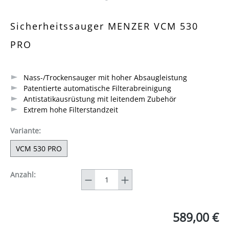
Durchschnittliche Bewertung von 4.9 von 5 Sternen
Sicherheitssauger MENZER VCM 530
PRO
Nass-/Trockensauger mit hoher Absaugleistung
Patentierte automatische Filterabreinigung
Antistatikausrüstung mit leitendem Zubehör
Extrem hohe Filterstandzeit
auswählen
Variante
:
VCM 530 PRO
Anzahl
Anzahl:
589,00 €