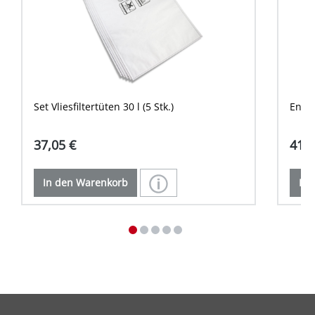
Set Vliesfiltertüten 30 l (5 Stk.)
Entso
37,05 €
41,3
In den Warenkorb
In 