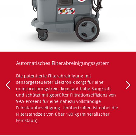
Automatisches Filterabreinigungssystem
Die patentierte Filterabreinigung mit
sensorgesteuerter Elektronik sorgt für eine
unterbrechungsfreie, konstant hohe Saugkraft
und schützt mit geprüfter Filtrationseffizienz von
99,9 Prozent für eine nahezu vollständige
Feinstaubbeseitigung. Unübertroffen ist dabei die
Filterstandzeit von über 180 kg (mineralischer
Feinstaub).