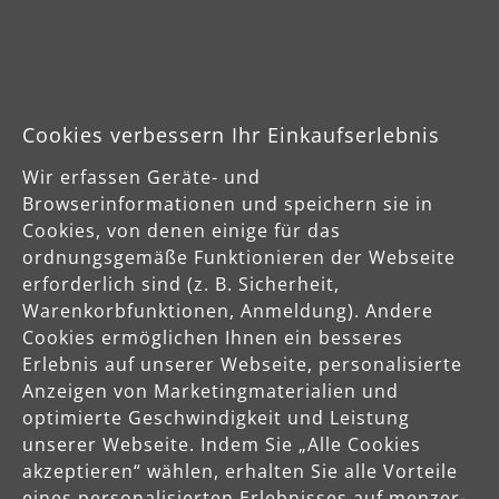
Celsiusstraße 20
04420 Markranstädt
DE
info@menzer-tools.com
Cookies verbessern Ihr Einkaufserlebnis
Wir erfassen Geräte- und
Verantwortliche Person für die EU
Browserinformationen und speichern sie in
MENZER GmbH
Cookies, von denen einige für das
Celsiusstraße 20
ordnungsgemäße Funktionieren der Webseite
04420 Markranstädt
erforderlich sind (z. B. Sicherheit,
DE
Warenkorbfunktionen, Anmeldung). Andere
Cookies ermöglichen Ihnen ein besseres
info@menzer-tools.com
Erlebnis auf unserer Webseite, personalisierte
Anzeigen von Marketingmaterialien und
Produktsicherheit
optimierte Geschwindigkeit und Leistung
unserer Webseite. Indem Sie „Alle Cookies
Sicherheitshinweise bitte der Betriebsanleitung bzw. dem
akzeptieren“ wählen, erhalten Sie alle Vorteile
Sicherheitsdatenblatt entnehmen
eines personalisierten Erlebnisses auf menzer-