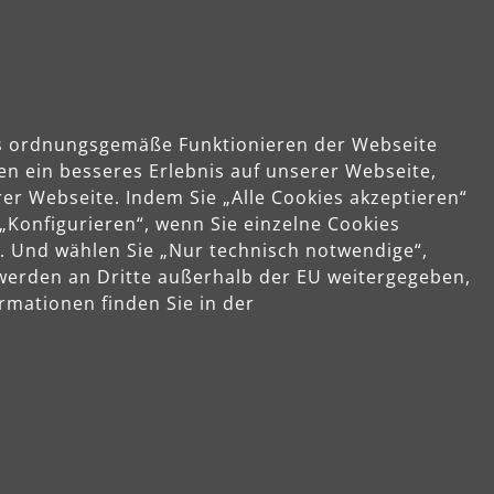
Klett-Schleifblätter
133 x 80 mm | K40–2000 | 8-Loch
das ordnungsgemäße Funktionieren der Webseite
en ein besseres Erlebnis auf unserer Webseite,
(0)
er Webseite. Indem Sie „Alle Cookies akzeptieren“
Durchschnittliche Bewertung von 0 von 5 Sternen
 „Konfigurieren“, wenn Sie einzelne Cookies
Gips, Spachtel
. Und wählen Sie „Nur technisch notwendige“,
Kunststoff
 werden an Dritte außerhalb der EU weitergegeben,
Farbe, Lack
Holz
rmationen finden Sie in der
ab
23,47 €
Produktdetails