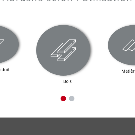
nduit
Matièr
Bois