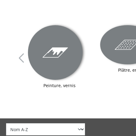
Plâtre, e
âtre
Peinture, vernis