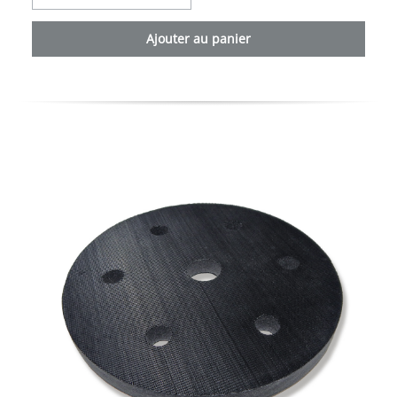
Ajouter au panier