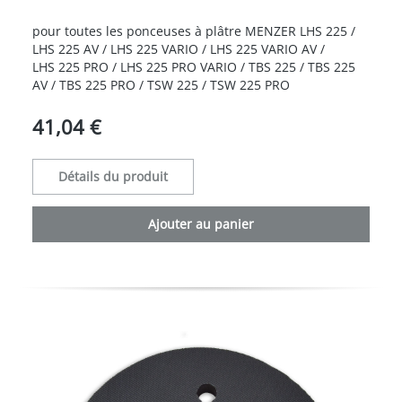
Note moyenne de 0 sur 5 étoiles
pour toutes les ponceuses à plâtre MENZER LHS 225 /
LHS 225 AV / LHS 225 VARIO / LHS 225 VARIO AV /
LHS 225 PRO / LHS 225 PRO VARIO / TBS 225 / TBS 225
AV / TBS 225 PRO / TSW 225 / TSW 225 PRO
41,04 €
Détails du produit
Ajouter au panier