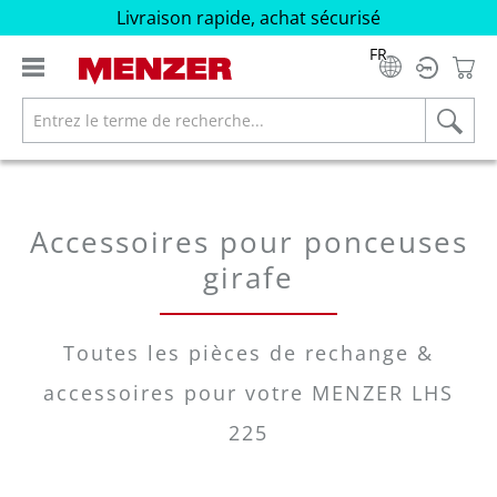
Livraison rapide, achat sécurisé
tenu principal
FR
Accessoires pour ponceuses
girafe
Toutes les pièces de rechange &
accessoires pour votre MENZER LHS
225