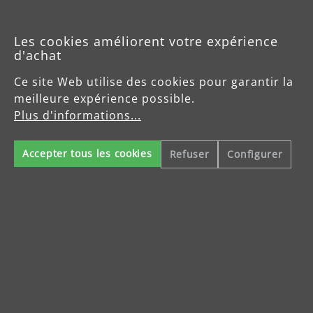
LHS 225 PRO VARIO / TBS 225 / TBS 225 PRO
Les cookies améliorent votre expérience
d'achat
16,32 €
Ce site Web utilise des cookies pour garantir la
meilleure expérience possible.
Détails du produit
Plus d'informations...
Ajouter au panier
Accepter tous les cookies
Refuser
Configurer