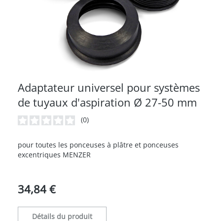
Adaptateur universel pour systèmes
de tuyaux d'aspiration Ø 27-50 mm
(0)
Note moyenne de 0 sur 5 étoiles
pour toutes les ponceuses à plâtre et ponceuses
excentriques MENZER
34,84 €
Détails du produit