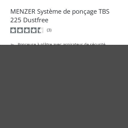
MENZER Système de ponçage TBS
225 Dustfree
(3)
Note moyenne de 4.3 sur 5 étoiles
Ponceuse à plâtre avec aspirateur de sécurité
professionnel
Ponceuse avec pointe de tête de ponçage amovible
Pour un ponçage presque sans poussière
Variantes de
779,00 €
Détails du produit