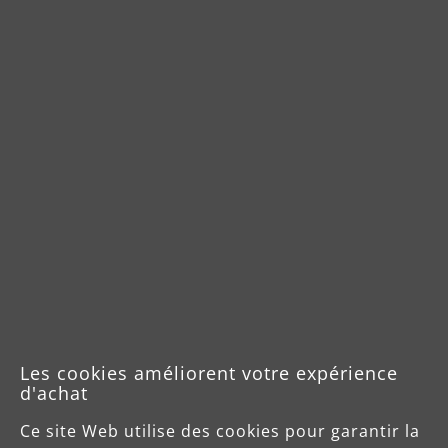
MENZER Système de ponçage TSW
225 Dustfree
(3)
Note moyenne de 4.6 sur 5 étoiles
Ponceuse à plâtre avec aspirateur de sécurité
professionnel
Ponceuse avec système de tête interchangeable
innovant
Pour un ponçage presque sans poussière
Les cookies améliorent votre expérience
d'achat
Variantes de
809,00 €
Ce site Web utilise des cookies pour garantir la