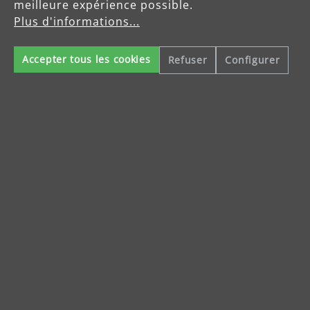
meilleure expérience possible.
Détails du produit
Plus d'informations...
Accepter tous les cookies
Refuser
Configurer