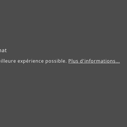
Utilisation
hat
eilleure expérience possible.
Plus d'informations...
Plâtre, enduit
Matière plastique
Peinture, vernis
Bois