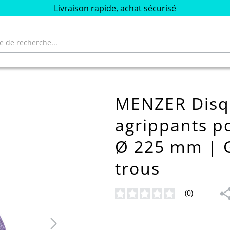
Livraison rapide, achat sécurisé
MENZER Disqu
agrippants p
Ø 225 mm | G
trous
(0)
Note moyenne de 0 sur 5 étoiles