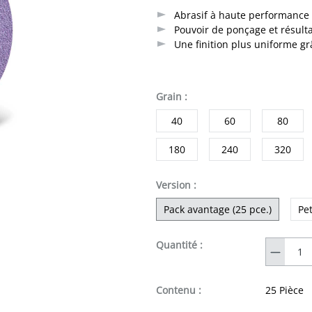
Abrasif à haute performance 
Pouvoir de ponçage et résul
Une finition plus uniforme grâ
sélectionner
Grain
:
40
60
80
180
240
320
sélectionner
Version
:
Pack avantage (25 pce.)
Pet
Quantité
Quantité :
Contenu :
25 Pièce