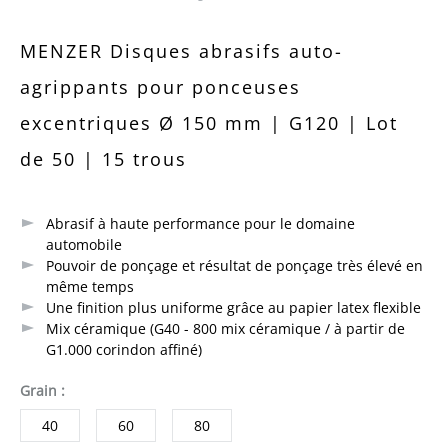
Note moyenne de 0 sur 5 étoiles
MENZER Disques abrasifs auto-
agrippants pour ponceuses
excentriques Ø 150 mm | G120 | Lot
de 50 | 15 trous
Abrasif à haute performance pour le domaine
automobile
Pouvoir de ponçage et résultat de ponçage très élevé en
même temps
Une finition plus uniforme grâce au papier latex flexible
Mix céramique (G40 - 800 mix céramique / à partir de
G1.000 corindon affiné)
sélectionner
Grain
:
40
60
80