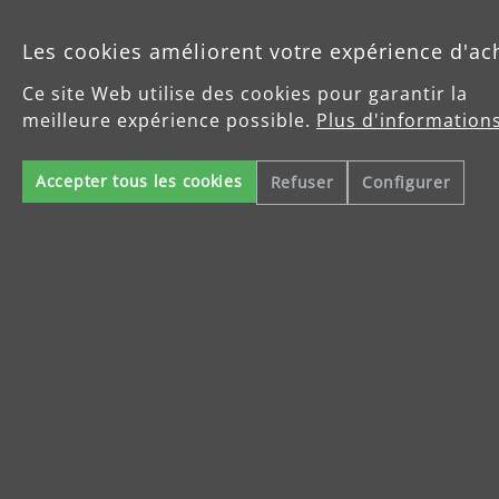
Les cookies améliorent votre expérience d'ac
Produits
Ce site Web utilise des cookies pour garantir la
meilleure expérience possible.
Plus d'informations
Service
Accepter tous les cookies
Refuser
Configurer
Enterprise
Celsiusstraße 20
04420 Markranstädt
info@menzer-tools.com
Mentions légales
Protection des données