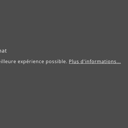
Utilisation
hat
eilleure expérience possible.
Plus d'informations...
Plâtre, enduit
Matière plastique
Peinture, vernis
Bois