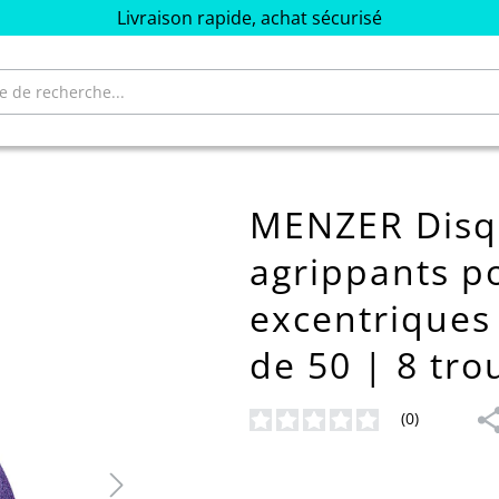
Livraison rapide, achat sécurisé
MENZER Disqu
agrippants p
excentriques
de 50 | 8 tro
(0)
Note moyenne de 0 sur 5 étoiles