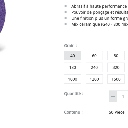
Abrasif à haute performance
Pouvoir de ponçage et résul
Une finition plus uniforme grâ
Mix céramique (G40 - 800 mix
sélectionner
Grain
:
40
60
80
180
240
320
1000
1200
1500
Quantité
Quantité :
Contenu :
50 Pièce