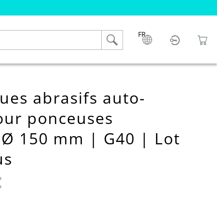
FR
es abrasifs auto-
our ponceuses
 Ø 150 mm | G40 | Lot
us