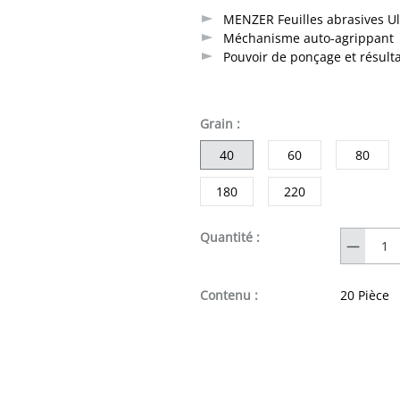
MENZER Feuilles abrasives U
Méchanisme auto-agrippant
Pouvoir de ponçage et résul
sélectionner
Grain
:
40
60
80
180
220
Quantité
Quantité :
Contenu :
20 Pièce