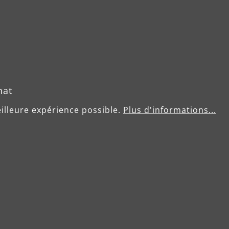
Utilisation
hat
eilleure expérience possible.
Plus d'informations...
Plâtre, enduit
Peinture, vernis
Bois
Matière plastique