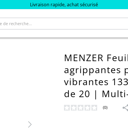
Livraison rapide, achat sécurisé
MENZER Feuil
agrippantes 
vibrantes 13
de 20 | Multi
(0)
Note moyenne de 0 sur 5 étoiles