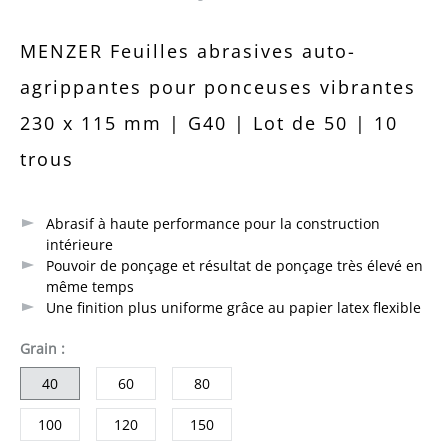
Note moyenne de 0 sur 5 étoiles
MENZER Feuilles abrasives auto-
agrippantes pour ponceuses vibrantes
230 x 115 mm | G40 | Lot de 50 | 10
trous
Abrasif à haute performance pour la construction
intérieure
Pouvoir de ponçage et résultat de ponçage très élevé en
même temps
Une finition plus uniforme grâce au papier latex flexible
sélectionner
Grain
:
40
60
80
100
120
150