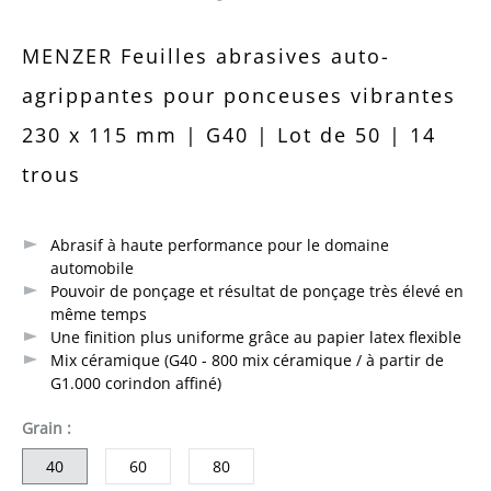
Note moyenne de 0 sur 5 étoiles
MENZER Feuilles abrasives auto-
agrippantes pour ponceuses vibrantes
230 x 115 mm | G40 | Lot de 50 | 14
trous
Abrasif à haute performance pour le domaine
automobile
Pouvoir de ponçage et résultat de ponçage très élevé en
même temps
Une finition plus uniforme grâce au papier latex flexible
Mix céramique (G40 - 800 mix céramique / à partir de
G1.000 corindon affiné)
sélectionner
Grain
:
40
60
80