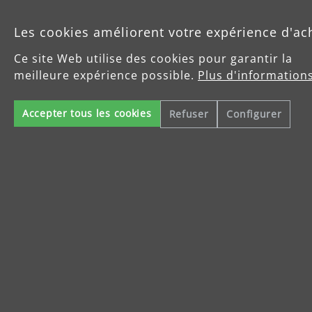
Les cookies améliorent votre expérience d'ac
Produits
Ce site Web utilise des cookies pour garantir la
meilleure expérience possible.
Plus d'informations
Service
Accepter tous les cookies
Refuser
Configurer
Enterprise
Celsiusstraße 20
04420 Markranstädt
info@menzer-tools.com
Mentions légales
Protection des données