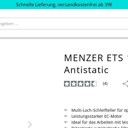
Schnelle Lieferung, versandkostenfrei ab 39€
MENZER ETS 1
Antistatic
(4)
Durchschnittliche Bewertung von
Multi-Loch-Schleifteller für
Leistungsstarker EC-Motor
Ideal für das Arbeiten mit le