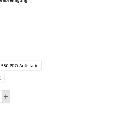
terabreinigung
 550 PRO Antistatic
O