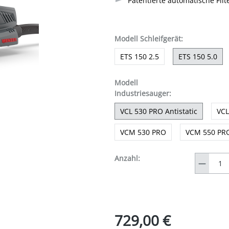
Patentierte automatische Fil
auswählen
Modell Schleifgerät
:
ETS 150 2.5
ETS 150 5.0
Modell
auswählen
Industriesauger
:
VCL 530 PRO Antistatic
VCL
VCM 530 PRO
VCM 550 PR
Anzahl
Anzahl:
729,00 €