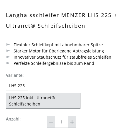
Durchschnittliche Bewertung von 4.7 von 5 Sternen
Langhalsschleifer MENZER LHS 225 +
Ultranet® Schleifscheiben
Flexibler Schleifkopf mit abnehmbarer Spitze
Starker Motor für überlegene Abtragsleistung
Innovativer Staubschutz für staubfreies Schleifen
Perfekte Schleifergebnisse bis zum Rand
auswählen
Variante
:
LHS 225
LHS 225 inkl. Ultranet®
Schleifscheiben
Anzahl
Anzahl: