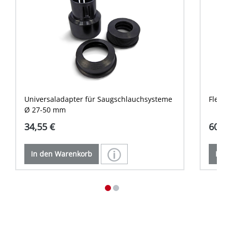
Universaladapter für Saugschlauchsysteme
Flexi
Ø 27-50 mm
34,55 €
60,1
In den Warenkorb
In 