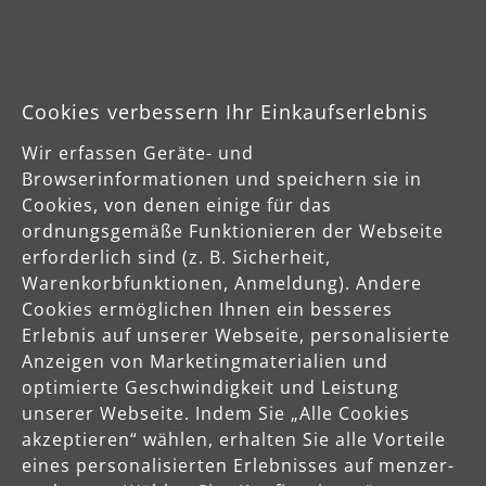
04420 Markranstädt
DE
info@menzer-tools.com
Cookies verbessern Ihr Einkaufserlebnis
Verantwortliche Person für die EU
Wir erfassen Geräte- und
Browserinformationen und speichern sie in
MENZER GmbH
Cookies, von denen einige für das
Celsiusstraße 20
ordnungsgemäße Funktionieren der Webseite
04420 Markranstädt
erforderlich sind (z. B. Sicherheit,
DE
Warenkorbfunktionen, Anmeldung). Andere
Cookies ermöglichen Ihnen ein besseres
info@menzer-tools.com
Erlebnis auf unserer Webseite, personalisierte
Anzeigen von Marketingmaterialien und
Produktsicherheit
optimierte Geschwindigkeit und Leistung
unserer Webseite. Indem Sie „Alle Cookies
Sicherheitshinweise bitte der Betriebsanleitung bzw. dem
akzeptieren“ wählen, erhalten Sie alle Vorteile
Sicherheitsdatenblatt entnehmen
eines personalisierten Erlebnisses auf menzer-