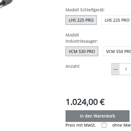
auswählen
Modell Schleifgerät
:
LHS 225 PRO
LHS 225 PRO
Modell
auswählen
Industriesauger
:
VCM 530 PRO
VCM 550 PR
Anzahl
Anzahl:
1.024,00 €
In den Warenkorb
Preis mit MwSt.
ohne MwS