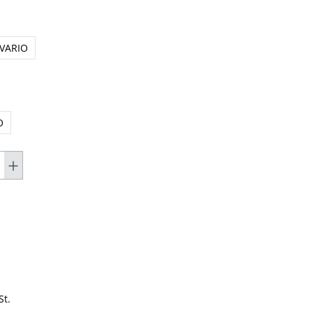
 VARIO
O
t.