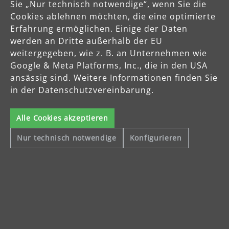
Sie „Nur technisch notwendige“, wenn Sie die
Cookies ablehnen möchten, die eine optimierte
Erfahrung ermöglichen. Einige der Daten
werden an Dritte außerhalb der EU
weitergegeben, wie z. B. an Unternehmen wie
Sichere Zahlungsarten
Google & Meta Platforms, Inc., die in den USA
ansässig sind. Weitere Informationen finden Sie
Vorkasse
in der Datenschutzvereinbarung.
Schnelle Lieferung
Alle Cookies akzeptieren
Nur technisch notwendige
Konfigurieren
Käuferschutz
Servicezeiten
Mo-Do: 8-16 Uhr