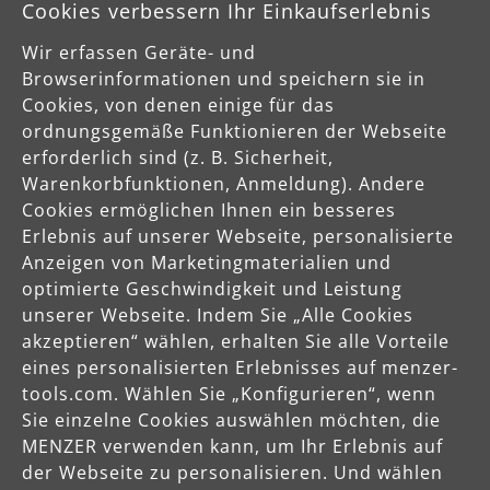
Cookies verbessern Ihr Einkaufserlebnis
Verantwortliche Person für die EU
Wir erfassen Geräte- und
MENZER GmbH
Browserinformationen und speichern sie in
Celsiusstraße 20
Cookies, von denen einige für das
04420 Markranstädt
ordnungsgemäße Funktionieren der Webseite
DE
erforderlich sind (z. B. Sicherheit,
info@menzer-tools.com
Warenkorbfunktionen, Anmeldung). Andere
Cookies ermöglichen Ihnen ein besseres
Erlebnis auf unserer Webseite, personalisierte
Produktsicherheit
Anzeigen von Marketingmaterialien und
optimierte Geschwindigkeit und Leistung
Sicherheitshinweise bitte der Betriebsanleitung bzw. dem
unserer Webseite. Indem Sie „Alle Cookies
Sicherheitsdatenblatt entnehmen
akzeptieren“ wählen, erhalten Sie alle Vorteile
eines personalisierten Erlebnisses auf menzer-
tools.com. Wählen Sie „Konfigurieren“, wenn
Sie einzelne Cookies auswählen möchten, die
MENZER verwenden kann, um Ihr Erlebnis auf
der Webseite zu personalisieren. Und wählen