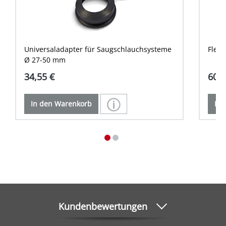
Universaladapter für Saugschlauchsysteme
Flexi
Ø 27-50 mm
34,55 €
60,1
In den Warenkorb
In 
Kundenbewertungen