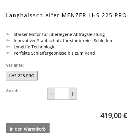
Durchschnittliche Bewertung von 4.6 von 5 Sternen
Langhalsschleifer MENZER LHS 225 PRO
Starker Motor für überlegene Abtragsleistung
Innovativer Staubschutz für staubfreies Schleifen
LongLife Technologie
Perfekte Schleifergebnisse bis zum Rand
auswählen
Variante
:
LHS 225 PRO
Anzahl
Anzahl:
419,00 €
In den Warenkorb