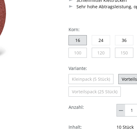
Schleifmittel Klettrücken
Sehr hohe Abtragsleistung, op
auswählen
Korn
:
16
24
36
100
120
150
(Diese Option ist zurzeit nicht verf
(Diese Option ist zurz
(Diese O
auswählen
Variante
:
Kleinpack (5 Stück)
Vorteil
(Diese Option ist zurzeit ni
Vorteilspack (25 Stück)
(Diese Option ist zurzeit 
Anzahl
Anzahl:
Inhalt:
10 Stück