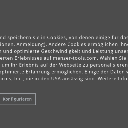
Anwendungsbereiche
nd speichern sie in Cookies, von denen einige für 
ktionen, Anmeldung). Andere Cookies ermöglichen Ihn
n und optimierte Geschwindigkeit und Leistung unser
sierten Erlebnisses auf menzer-tools.com. Wählen Sie
m Ihr Erlebnis auf der Webseite zu personalisieren
optimierte Erfahrung ermöglichen. Einige der Daten
Holz
rms, Inc., die in den USA ansässig sind. Weitere Info
Gips, Spachtel
Kunststoff
Farbe, Lack
Konfigurieren
Stein, Beton, Putz
Metall