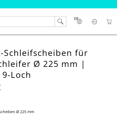
DE
-Schleifscheiben für
hleifer Ø 225 mm |
 9-Loch
 0 von 5 Sternen
fscheiben Ø 225 mm