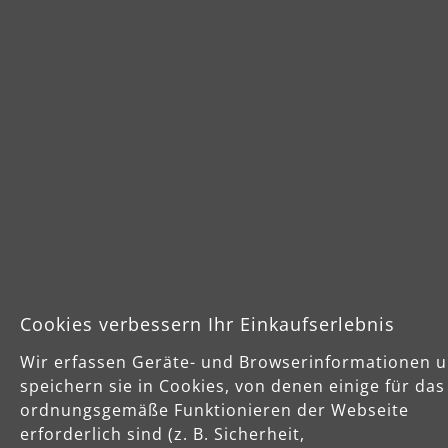
Sichere Zahlungsarten
Vorkasse
Schnelle Lieferung
Cookies verbessern Ihr Einkaufserlebnis
Käuferschutz
Servicezeiten
Wir erfassen Geräte- und Browserinformationen 
speichern sie in Cookies, von denen einige für das
Mo-Do: 8-16 Uhr
ordnungsgemäße Funktionieren der Webseite
Fr: 8-14 Uhr
erforderlich sind (z. B. Sicherheit,