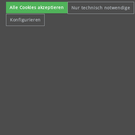
Impressum
Alle Cookies akzeptieren
Nur technisch notwendige
Datenschutzerklärung
Konfigurieren
Allgemeine Geschäftsbedingungen
Widerrufsbelehrung
Alle Preise inkl. gesetzl. Mehrwertsteuer und ggf. zzgl.
Versandkosten
.