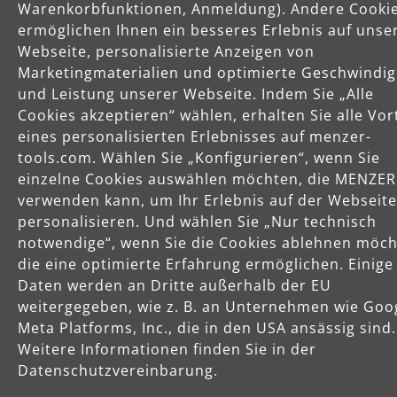
Warenkorbfunktionen, Anmeldung). Andere Cooki
ermöglichen Ihnen ein besseres Erlebnis auf unse
Produkte
Webseite, personalisierte Anzeigen von
Marketingmaterialien und optimierte Geschwindig
und Leistung unserer Webseite. Indem Sie „Alle
Service
Cookies akzeptieren“ wählen, erhalten Sie alle Vor
eines personalisierten Erlebnisses auf menzer-
Unternehmen
tools.com. Wählen Sie „Konfigurieren“, wenn Sie
einzelne Cookies auswählen möchten, die MENZER
verwenden kann, um Ihr Erlebnis auf der Webseite
personalisieren. Und wählen Sie „Nur technisch
notwendige“, wenn Sie die Cookies ablehnen möch
die eine optimierte Erfahrung ermöglichen. Einige
Daten werden an Dritte außerhalb der EU
Celsiusstraße 20
weitergegeben, wie z. B. an Unternehmen wie Goo
04420 Markranstädt
Meta Platforms, Inc., die in den USA ansässig sind.
Telefon: +49 (0) 34205 9 27 94 00
Weitere Informationen finden Sie in der
Fax: +49 (0) 34205 9 27 94 29
info@menzer-tools.com
Datenschutzvereinbarung.