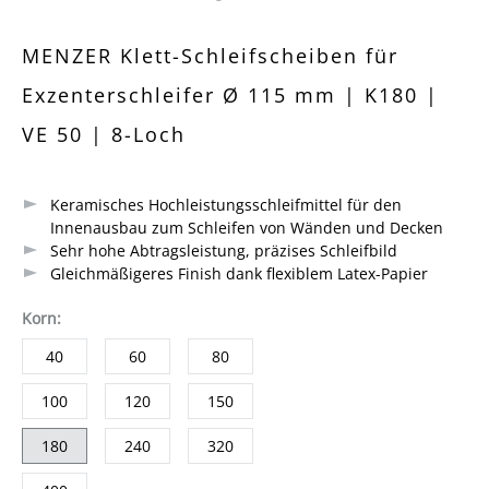
Durchschnittliche Bewertung von 0 von 5 Sternen
MENZER Klett-Schleifscheiben für
Exzenterschleifer Ø 115 mm | K180 |
VE 50 | 8-Loch
Keramisches Hochleistungsschleifmittel für den
Innenausbau zum Schleifen von Wänden und Decken
Sehr hohe Abtragsleistung, präzises Schleifbild
Gleichmäßigeres Finish dank flexiblem Latex-Papier
auswählen
Korn
:
40
60
80
100
120
150
180
240
320