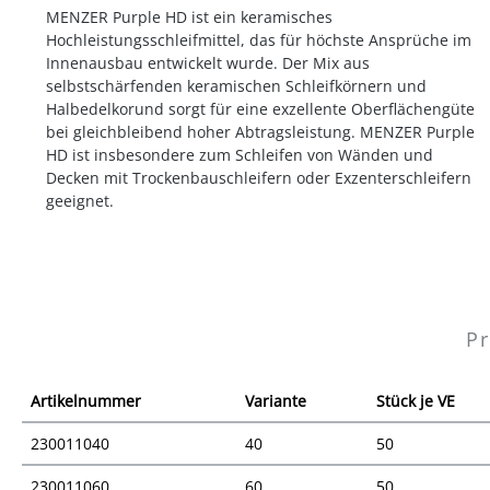
MENZER Purple HD ist ein keramisches
Hochleistungsschleifmittel, das für höchste Ansprüche im
Innenausbau entwickelt wurde. Der Mix aus
selbstschärfenden keramischen Schleifkörnern und
Halbedelkorund sorgt für eine exzellente Oberflächengüte
bei gleichbleibend hoher Abtragsleistung. MENZER Purple
HD ist insbesondere zum Schleifen von Wänden und
Decken mit Trockenbauschleifern oder Exzenterschleifern
geeignet.
Pr
Artikelnummer
Variante
Stück je VE
230011040
40
50
230011060
60
50