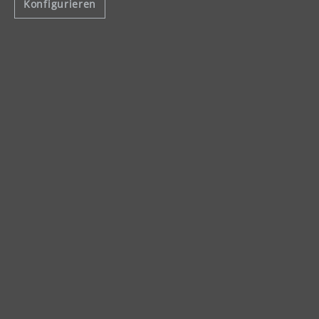
Allgemeine Geschäftsbedingungen
Konfigurieren
Widerrufsbelehrung
Alle Preise inkl. gesetzl. Mehrwertsteuer und ggf. zzgl.
Versandkosten
.