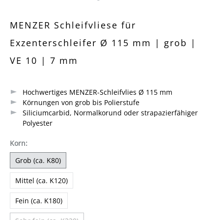
Durchschnittliche Bewertung von 0 von 5 Sternen
MENZER Schleifvliese für
Exzenterschleifer Ø 115 mm | grob |
VE 10 | 7 mm
Hochwertiges MENZER-Schleifvlies Ø 115 mm
Körnungen von grob bis Polierstufe
Siliciumcarbid, Normalkorund oder strapazierfähiger
Polyester
auswählen
Korn
:
Grob (ca. K80)
Mittel (ca. K120)
Fein (ca. K180)