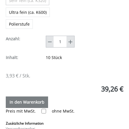
Sehr fein (ca. K320)
(Diese Option ist zurzeit nicht verfügbar.)
Ultra fein (ca. K600)
Polierstufe
Anzahl
Anzahl:
Inhalt:
10 Stück
3,93 € / Stk.
39,26 €
In den Warenkorb
Preis mit MwSt.
ohne MwSt.
Zusätzliche Information
Versandkostenfrei