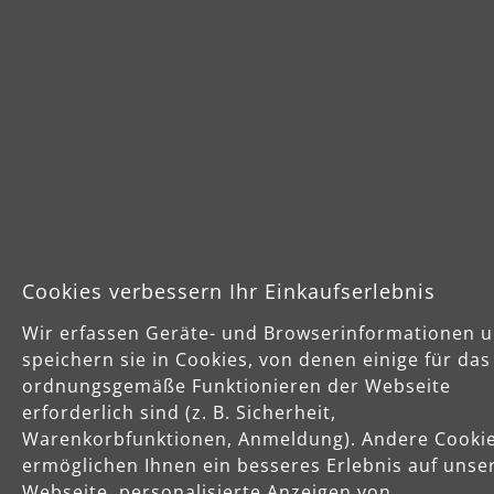
Sichere Zahlungsarten
Vorkasse
Schnelle Lieferung
Cookies verbessern Ihr Einkaufserlebnis
Käuferschutz
Servicezeiten
Wir erfassen Geräte- und Browserinformationen 
speichern sie in Cookies, von denen einige für das
Mo-Do: 8-16 Uhr
Fr: 8-14 Uhr
ordnungsgemäße Funktionieren der Webseite
erforderlich sind (z. B. Sicherheit,
Warenkorbfunktionen, Anmeldung). Andere Cooki
ermöglichen Ihnen ein besseres Erlebnis auf unse
Produkte
Webseite, personalisierte Anzeigen von