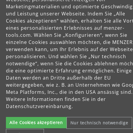
Marketingmaterialien und optimierte Geschwindig
und Leistung unserer Webseite. Indem Sie „Alle
Service
Cookies akzeptieren“ wählen, erhalten Sie alle Vor
eines personalisierten Erlebnisses auf menzer-
Unternehmen
tools.com. Wählen Sie „Konfigurieren“, wenn Sie
einzelne Cookies auswählen möchten, die MENZER
verwenden kann, um Ihr Erlebnis auf der Webseite
personalisieren. Und wählen Sie „Nur technisch
notwendige“, wenn Sie die Cookies ablehnen möch
die eine optimierte Erfahrung ermöglichen. Einige
Daten werden an Dritte außerhalb der EU
Celsiusstraße 20
weitergegeben, wie z. B. an Unternehmen wie Goo
04420 Markranstädt
Telefon: +49 (0) 34205 9 27 94 00
Meta Platforms, Inc., die in den USA ansässig sind.
Fax: +49 (0) 34205 9 27 94 29
Weitere Informationen finden Sie in der
info@menzer-tools.com
Datenschutzvereinbarung.
Impressum
Alle Cookies akzeptieren
Nur technisch notwendige
Datenschutzerklärung