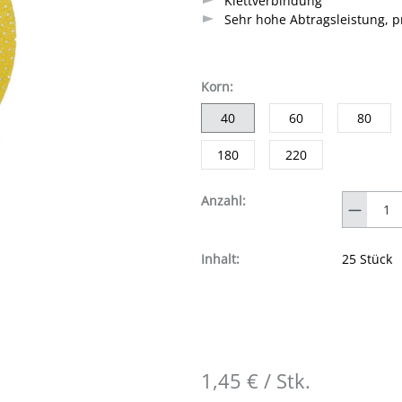
Klettverbindung
Sehr hohe Abtragsleistung, pr
auswählen
Korn
:
40
60
80
180
220
Anzahl
Anzahl:
Inhalt:
25 Stück
1,45 € / Stk.