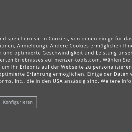
Anwendungsbereiche
nd speichern sie in Cookies, von denen einige für 
ktionen, Anmeldung). Andere Cookies ermöglichen Ihn
n und optimierte Geschwindigkeit und Leistung unser
sierten Erlebnisses auf menzer-tools.com. Wählen Sie
Gips, Spachtel
m Ihr Erlebnis auf der Webseite zu personalisieren
Farbe, Lack
optimierte Erfahrung ermöglichen. Einige der Daten
Holz
Kunststoff
rms, Inc., die in den USA ansässig sind. Weitere Info
Konfigurieren