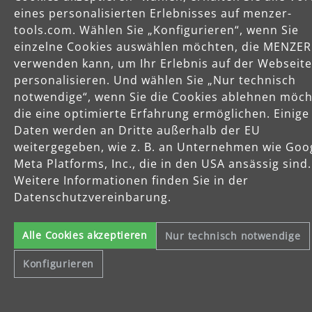
eines personalisierten Erlebnisses auf menzer-
Unternehmen
tools.com. Wählen Sie „Konfigurieren“, wenn Sie
einzelne Cookies auswählen möchten, die MENZER
verwenden kann, um Ihr Erlebnis auf der Webseite
personalisieren. Und wählen Sie „Nur technisch
notwendige“, wenn Sie die Cookies ablehnen möch
die eine optimierte Erfahrung ermöglichen. Einige
Celsiusstraße 20
Daten werden an Dritte außerhalb der EU
04420 Markranstädt
weitergegeben, wie z. B. an Unternehmen wie Goo
Telefon: +49 (0) 34205 9 27 94 00
Meta Platforms, Inc., die in den USA ansässig sind.
Fax: +49 (0) 34205 9 27 94 29
Weitere Informationen finden Sie in der
info@menzer-tools.com
Datenschutzvereinbarung.
Impressum
Datenschutzerklärung
Alle Cookies akzeptieren
Nur technisch notwendige
Allgemeine Geschäftsbedingungen
Konfigurieren
Widerrufsbelehrung
Alle Preise inkl. gesetzl. Mehrwertsteuer und ggf. zzgl.