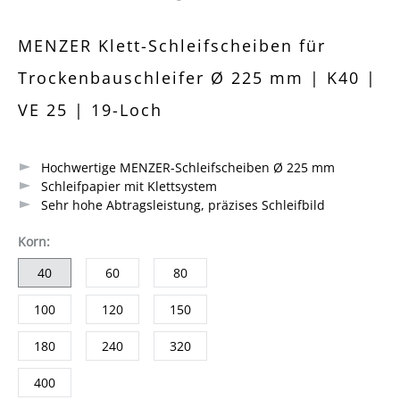
Durchschnittliche Bewertung von 0 von 5 Sternen
MENZER Klett-Schleifscheiben für
Trockenbauschleifer Ø 225 mm | K40 |
VE 25 | 19-Loch
Hochwertige MENZER-Schleifscheiben Ø 225 mm
Schleifpapier mit Klettsystem
Sehr hohe Abtragsleistung, präzises Schleifbild
auswählen
Korn
:
40
60
80
100
120
150
180
240
320
400