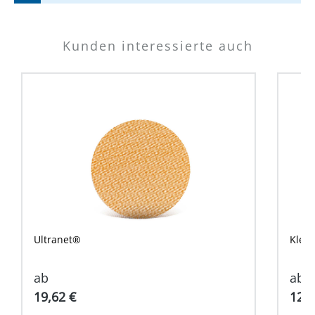
Kunden interessierte auch
Ultranet®
Klett
ab
ab
19,62 €
12,7