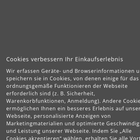
Schnelle Lieferung
Käuferschutz
Cookies verbessern Ihr Einkaufserlebnis
Servicezeiten
Wir erfassen Geräte- und Browserinformationen 
Mo-Do: 8-16 Uhr
speichern sie in Cookies, von denen einige für das
Fr: 8-14 Uhr
ordnungsgemäße Funktionieren der Webseite
erforderlich sind (z. B. Sicherheit,
Warenkorbfunktionen, Anmeldung). Andere Cooki
ermöglichen Ihnen ein besseres Erlebnis auf unse
Produkte
Webseite, personalisierte Anzeigen von
Marketingmaterialien und optimierte Geschwindig
Service
und Leistung unserer Webseite. Indem Sie „Alle
Cookies akzeptieren“ wählen, erhalten Sie alle Vor