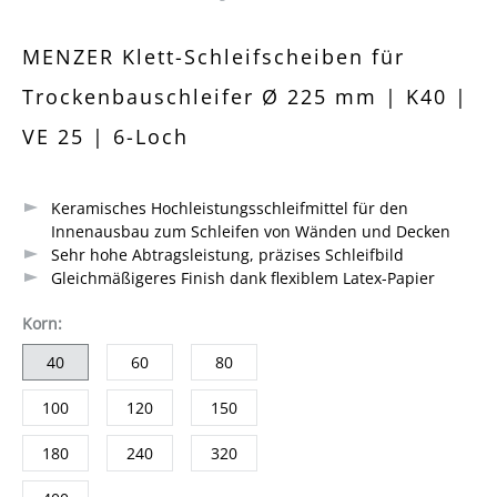
Durchschnittliche Bewertung von 0 von 5 Sternen
MENZER Klett-Schleifscheiben für
Trockenbauschleifer Ø 225 mm | K40 |
VE 25 | 6-Loch
Keramisches Hochleistungsschleifmittel für den
Innenausbau zum Schleifen von Wänden und Decken
Sehr hohe Abtragsleistung, präzises Schleifbild
Gleichmäßigeres Finish dank flexiblem Latex-Papier
auswählen
Korn
:
40
60
80
100
120
150
180
240
320