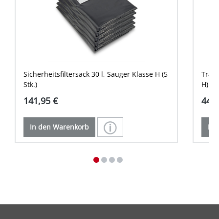
Sicherheitsfiltersack 30 l, Sauger Klasse H (5
Trans
Stk.)
H)
141,95 €
44,6
In den Warenkorb
In 