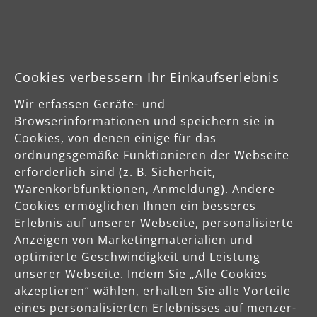
04420 Markranstädt
DE
info@menzer-tools.com
Cookies verbessern Ihr Einkaufserlebnis
Wir erfassen Geräte- und
Verantwortliche Person für die EU
Browserinformationen und speichern sie in
MENZER GmbH
Cookies, von denen einige für das
Celsiusstraße 20
ordnungsgemäße Funktionieren der Webseite
04420 Markranstädt
erforderlich sind (z. B. Sicherheit,
DE
Warenkorbfunktionen, Anmeldung). Andere
Cookies ermöglichen Ihnen ein besseres
info@menzer-tools.com
Erlebnis auf unserer Webseite, personalisierte
Anzeigen von Marketingmaterialien und
Produktsicherheit
optimierte Geschwindigkeit und Leistung
unserer Webseite. Indem Sie „Alle Cookies
Sicherheitshinweise bitte der Betriebsanleitung bzw. dem
akzeptieren“ wählen, erhalten Sie alle Vorteile
Sicherheitsdatenblatt entnehmen
eines personalisierten Erlebnisses auf menzer-