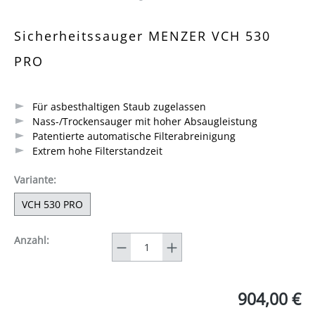
Durchschnittliche Bewertung von 5 von 5 Sternen
Sicherheitssauger MENZER VCH 530
PRO
Für asbesthaltigen Staub zugelassen
Nass-/Trockensauger mit hoher Absaugleistung
Patentierte automatische Filterabreinigung
Extrem hohe Filterstandzeit
auswählen
Variante
:
VCH 530 PRO
Anzahl
Anzahl:
904,00 €