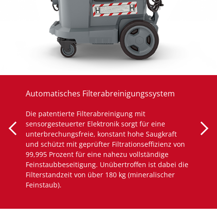
Automatisches Filterabreinigungssystem
Die patentierte Filterabreinigung mit
sensorgesteuerter Elektronik sorgt für eine
unterbrechungsfreie, konstant hohe Saugkraft
und schützt mit geprüfter Filtrationseffizienz von
99,995 Prozent für eine nahezu vollständige
Feinstaubbeseitigung. Unübertroffen ist dabei die
Filterstandzeit von über 180 kg (mineralischer
Feinstaub).