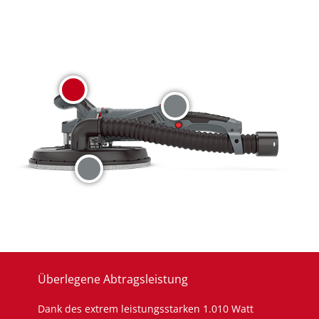
Überlegene Abtragsleistung
Dank des extrem leistungsstarken 1.010 Watt