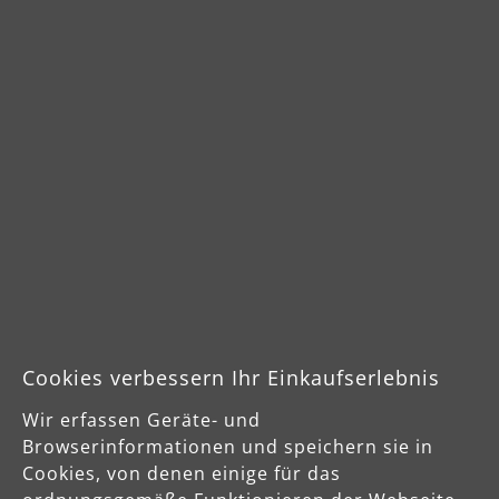
MENZER Trockenbau Schleifsystem LHS 225
MENZ
PRO Dustfree
Dust
Durchschnittliche Bewertung von 4.6 von 5 Sternen
Durch
ab
ab
1.024,00 €
774,
Produktdetails
Pro
Cookies verbessern Ihr Einkaufserlebnis
Sicherheits- und Produktressourcen
Wir erfassen Geräte- und
Herstellerinformationen
Browserinformationen und speichern sie in
Cookies, von denen einige für das
MENZER GmbH