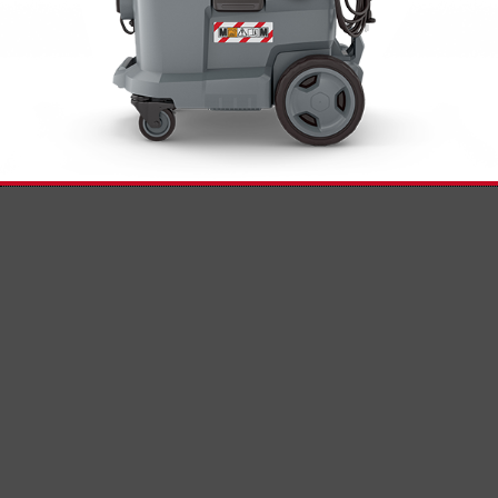
Automatisches Filterabreinigungssystem
Die patentierte Filterabreinigung mit
sensorgesteuerter Elektronik sorgt für eine
unterbrechungsfreie, konstant hohe Saugkraft
und schützt mit geprüfter Filtrationseffizienz von
99,9 Prozent für eine nahezu vollständige
Feinstaubbeseitigung. Unübertroffen ist dabei die
Filterstandzeit von über 180 kg (mineralischer
Feinstaub).