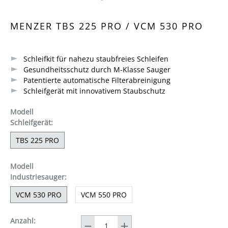
Durchschnittliche Bewertung von 4.5 von 5 Sternen
MENZER TBS 225 PRO / VCM 530 PRO
Schleifkit für nahezu staubfreies Schleifen
Gesundheitsschutz durch M-Klasse Sauger
Patentierte automatische Filterabreinigung
Schleifgerät mit innovativem Staubschutz
Modell
auswählen
Schleifgerät
:
TBS 225 PRO
Modell
auswählen
Industriesauger
:
VCM 530 PRO
VCM 550 PRO
Anzahl
Anzahl: