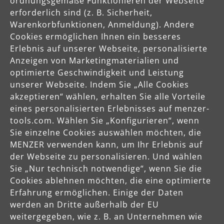
ordnungsgemäße Funktionieren der Webseite
Celsiusstraße 20
erforderlich sind (z. B. Sicherheit,
04420 Markranstädt
Warenkorbfunktionen, Anmeldung). Andere
DE
Cookies ermöglichen Ihnen ein besseres
info@menzer-tools.com
Erlebnis auf unserer Webseite, personalisierte
Anzeigen von Marketingmaterialien und
optimierte Geschwindigkeit und Leistung
Verantwortliche Person für die EU
unserer Webseite. Indem Sie „Alle Cookies
akzeptieren“ wählen, erhalten Sie alle Vorteile
MENZER GmbH
eines personalisierten Erlebnisses auf menzer-
Celsiusstraße 20
04420 Markranstädt
tools.com. Wählen Sie „Konfigurieren“, wenn
DE
Sie einzelne Cookies auswählen möchten, die
MENZER verwenden kann, um Ihr Erlebnis auf
info@menzer-tools.com
der Webseite zu personalisieren. Und wählen
Sie „Nur technisch notwendige“, wenn Sie die
Cookies ablehnen möchten, die eine optimierte
Produktsicherheit
Erfahrung ermöglichen. Einige der Daten
Sicherheitshinweise bitte der Betriebsanleitung bzw. dem
werden an Dritte außerhalb der EU
Sicherheitsdatenblatt entnehmen
weitergegeben, wie z. B. an Unternehmen wie