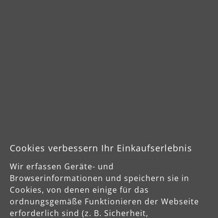
Dustfree
PRO 
Durchschnittliche Bewertung von 4.7 von 5 Sternen
Durch
ab
ab
844,00 €
1.03
Produktdetails
Pro
Sicherheits- und Produktressourcen
Cookies verbessern Ihr Einkaufserlebnis
Wir erfassen Geräte- und
Herstellerinformationen
Browserinformationen und speichern sie in
MENZER GmbH
Cookies, von denen einige für das
Celsiusstraße 20
ordnungsgemäße Funktionieren der Webseite
04420 Markranstädt
erforderlich sind (z. B. Sicherheit,