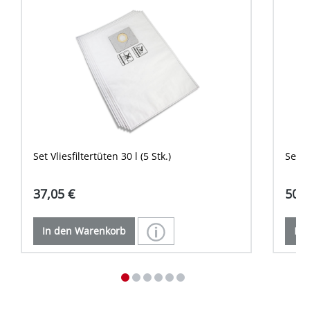
Set Vliesfiltertüten 30 l (5 Stk.)
Set Vl
37,05 €
50,0
In den Warenkorb
In 