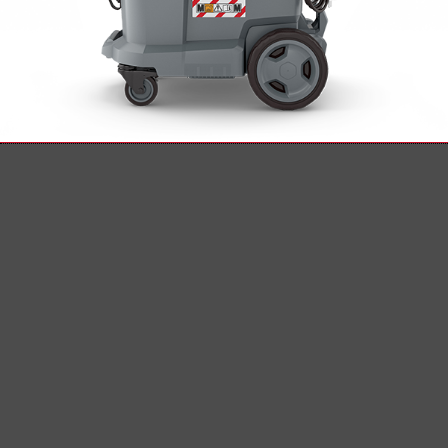
Automatisches Filterabreinigungssystem
Die patentierte Filterabreinigung mit
sensorgesteuerter Elektronik sorgt für eine
unterbrechungsfreie, konstant hohe Saugkraft
und schützt mit geprüfter Filtrationseffizienz von
99,9 Prozent für eine nahezu vollständige
Feinstaubbeseitigung. Unübertroffen ist dabei die
Filterstandzeit von über 180 kg (mineralischer
Feinstaub).