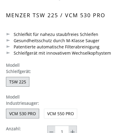
Durchschnittliche Bewertung von 4.6 von 5 Sternen
MENZER TSW 225 / VCM 530 PRO
Schleifkit für nahezu staubfreies Schleifen
Gesundheitsschutz durch M-Klasse Sauger
Patentierte automatische Filterabreinigung
Schleifgerät mit innovativem Wechselkopfsystem
Modell
auswählen
Schleifgerät
:
TSW 225
Modell
auswählen
Industriesauger
:
VCM 530 PRO
VCM 550 PRO
Anzahl
Anzahl: