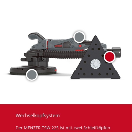
Wechselkopfsystem
Der MENZER TSW 225 ist mit zwei Schleifköpfen