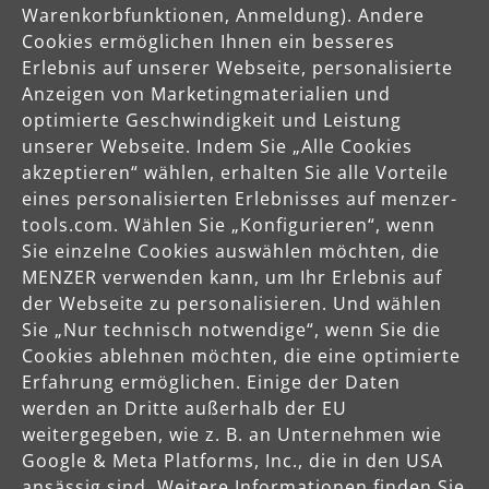
DE
Warenkorbfunktionen, Anmeldung). Andere
Cookies ermöglichen Ihnen ein besseres
info@menzer-tools.com
Erlebnis auf unserer Webseite, personalisierte
Anzeigen von Marketingmaterialien und
optimierte Geschwindigkeit und Leistung
Verantwortliche Person für die EU
unserer Webseite. Indem Sie „Alle Cookies
MENZER GmbH
akzeptieren“ wählen, erhalten Sie alle Vorteile
Celsiusstraße 20
eines personalisierten Erlebnisses auf menzer-
04420 Markranstädt
tools.com. Wählen Sie „Konfigurieren“, wenn
DE
Sie einzelne Cookies auswählen möchten, die
MENZER verwenden kann, um Ihr Erlebnis auf
info@menzer-tools.com
der Webseite zu personalisieren. Und wählen
Sie „Nur technisch notwendige“, wenn Sie die
Produktsicherheit
Cookies ablehnen möchten, die eine optimierte
Erfahrung ermöglichen. Einige der Daten
Sicherheitshinweise bitte der Betriebsanleitung bzw. dem
werden an Dritte außerhalb der EU
Sicherheitsdatenblatt entnehmen
weitergegeben, wie z. B. an Unternehmen wie
Google & Meta Platforms, Inc., die in den USA
ansässig sind. Weitere Informationen finden Sie