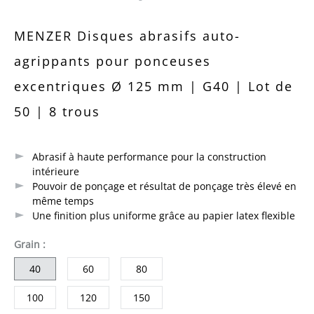
Note moyenne de 0 sur 5 étoiles
MENZER Disques abrasifs auto-
agrippants pour ponceuses
excentriques Ø 125 mm | G40 | Lot de
50 | 8 trous
Abrasif à haute performance pour la construction
intérieure
Pouvoir de ponçage et résultat de ponçage très élevé en
même temps
Une finition plus uniforme grâce au papier latex flexible
sélectionner
Grain
:
40
60
80
100
120
150