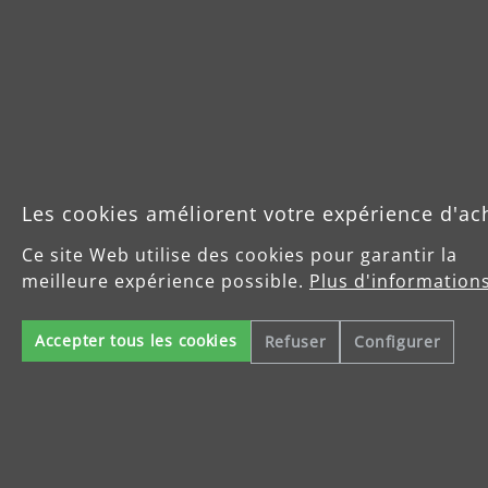
Heures de service
Lundi au jeudi : 8-16 Uhr
Vendredi : 8-14 Uhr
Produits
Les cookies améliorent votre expérience d'ac
Service
Ce site Web utilise des cookies pour garantir la
meilleure expérience possible.
Plus d'informations
Enterprise
Accepter tous les cookies
Refuser
Configurer
Celsiusstraße 20