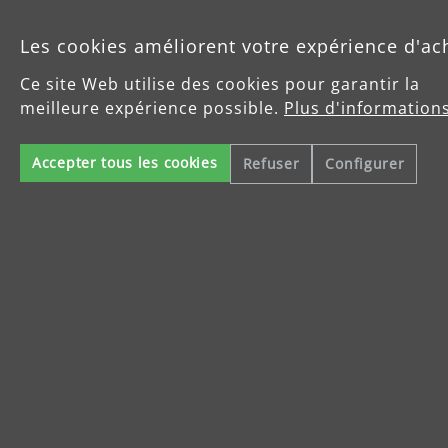
Les cookies améliorent votre expérience d'ac
Produits
Ce site Web utilise des cookies pour garantir la
meilleure expérience possible.
Plus d'informations
Service
Accepter tous les cookies
Refuser
Configurer
Enterprise
Celsiusstraße 20
04420 Markranstädt
info@menzer-tools.com
Mentions légales
Protection des données