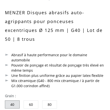
Note moyenne de 0 sur 5 étoiles
MENZER Disques abrasifs auto-
agrippants pour ponceuses
excentriques Ø 125 mm | G40 | Lot de
50 | 8 trous
Abrasif à haute performance pour le domaine
automobile
Pouvoir de ponçage et résultat de ponçage très élevé en
même temps
Une finition plus uniforme grâce au papier latex flexible
Mix céramique (G40 - 800 mix céramique / à partir de
G1.000 corindon affiné)
sélectionner
Grain
:
40
60
80