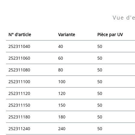
Vue d'
N° d'article
Variante
Pièce par UV
252311040
40
50
252311060
60
50
252311080
80
50
252311100
100
50
252311120
120
50
252311150
150
50
252311180
180
50
252311240
240
50