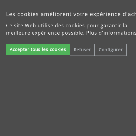
Les cookies améliorent votre expérience d'ac
Produits
Ce site Web utilise des cookies pour garantir la
meilleure expérience possible.
Plus d'informations
Service
Accepter tous les cookies
Refuser
Configurer
Enterprise
Celsiusstraße 20
04420 Markranstädt
info@menzer-tools.com
Mentions légales
Protection des données