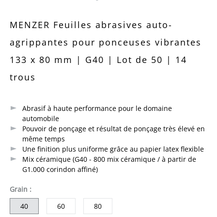
Note moyenne de 0 sur 5 étoiles
MENZER Feuilles abrasives auto-
agrippantes pour ponceuses vibrantes
133 x 80 mm | G40 | Lot de 50 | 14
trous
Abrasif à haute performance pour le domaine
automobile
Pouvoir de ponçage et résultat de ponçage très élevé en
même temps
Une finition plus uniforme grâce au papier latex flexible
Mix céramique (G40 - 800 mix céramique / à partir de
G1.000 corindon affiné)
sélectionner
Grain
:
40
60
80