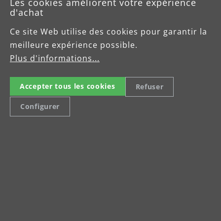
Les cookies améliorent votre expérience
d'achat
Ce site Web utilise des cookies pour garantir la
meilleure expérience possible.
Plus d'informations...
Celsiusstraße 20
Accepter tous les cookies
Refuser
04420 Markranstädt
Tel: +49 (0) 34205 9 27 94 15
Configurer
Fax: +49 (0) 34205 9 27 94 29
info@menzer-tools.com
Mentions légales
Protection des données
Conditions Contractuelles Générales