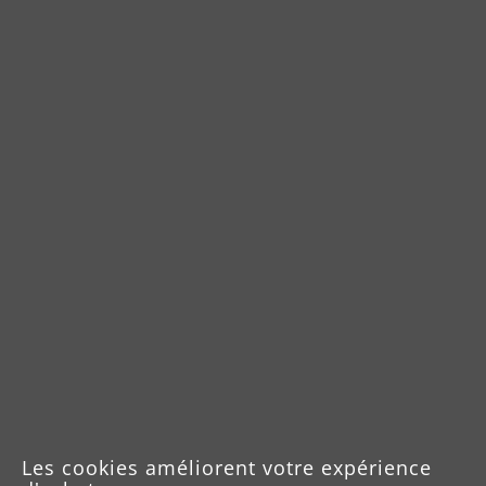
accu
Téléchargements
Notice d'utilisation
Fiche produit MENZER
Les cookies améliorent votre expérience
VCL 320