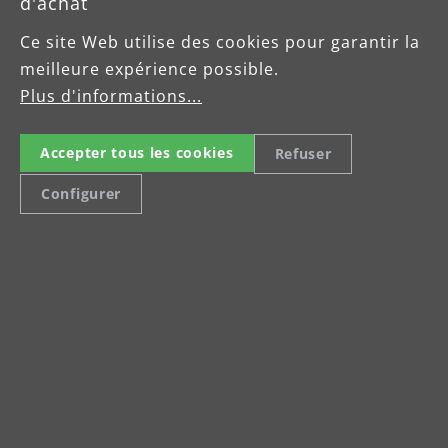
d'achat
Ce site Web utilise des cookies pour garantir la
Fiche produit MENZER
meilleure expérience possible.
VCL 320 Antistatic
Plus d'informations...
Brochure
Accepter tous les cookies
Refuser
Configurer
MENZER Absaugtechnik
Broschüre