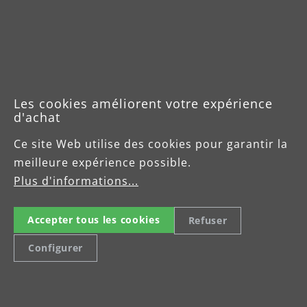
Carrière au sein de MENZER
Nous sommes constamment à la recherche de
Les cookies améliorent votre expérience
futurs collaborateurs motivés et engagés qui
d'achat
considèrent un domaine d'activités diversifié
Ce site Web utilise des cookies pour garantir la
comme une chance à saisir. En bref : des
meilleure expérience possible.
personnes qui aiment leur travail et veulent faire
Plus d'informations...
bouger les choses.
Accepter tous les cookies
Refuser
Configurer