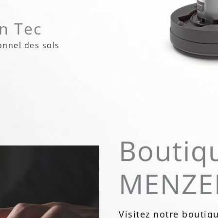
n Tec
onnel des sols
Boutiqu
MENZE
Visitez notre boutiq