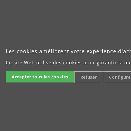
Vous êtes à la recherche
d'une véritable machine à
tout faire ? Avec notre
monobrosse MENZER ESM
406, nous vous proposons
une solution complète pour
Les cookies améliorent votre expérience d'ac
vos projets de ponçage, qui
Ce site Web utilise des cookies pour garantir la m
a tout pour plaire.
Puissante, efficace et au
Accepter tous les cookies
Refuser
Configure
design bien pensé, cette
ponceuse flexible offre,
Dura
grâce à différentes
perf
variantes, la possibilité de
poncer d'abord, puis de
De fab
nettoyer et de polir ensuite.
équip
puissa