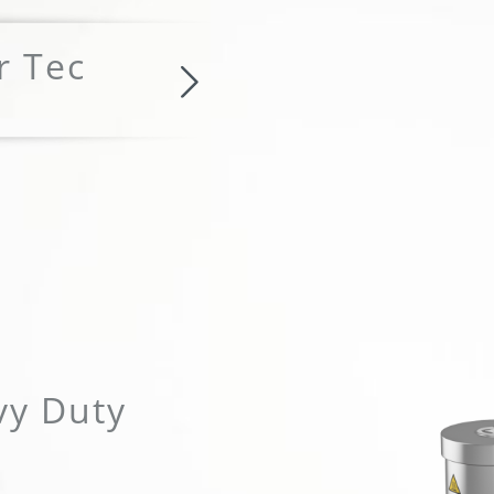
r Tec
MENZER ESM 406 Floor Te
t
y Duty