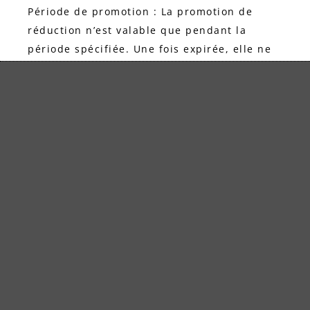
Période de promotion : La promotion de
réduction n’est valable que pendant la
période spécifiée. Une fois expirée, elle ne
peut plus être appliquée.
Réduction et code de réduction : Les clients
peuvent bénéficier d’une réduction en
saisissant un code spécial dans le panier ou
en le recevant automatiquement lors du
passage en caisse. La réduction ne
s’applique qu’aux produits indiqués et ne
peut pas être appliquée aux articles déjà en
promotion, sauf indication contraire.
Cumul avec d'autres réductions : La
réduction ne peut généralement pas être