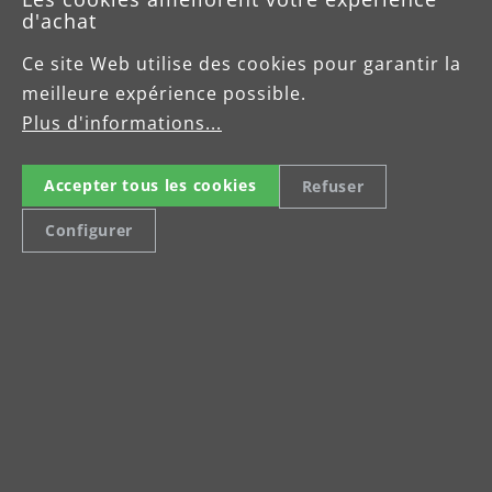
Celsiusstraße 20
d'achat
04420 Markranstädt
Tel: +49 (0) 34205 9 27 94 15
Ce site Web utilise des cookies pour garantir la
Fax: +49 (0) 34205 9 27 94 29
meilleure expérience possible.
info@menzer-tools.com
Plus d'informations...
Accepter tous les cookies
Refuser
Mentions légales
Protection des données
Configurer
Conditions Contractuelles Générales