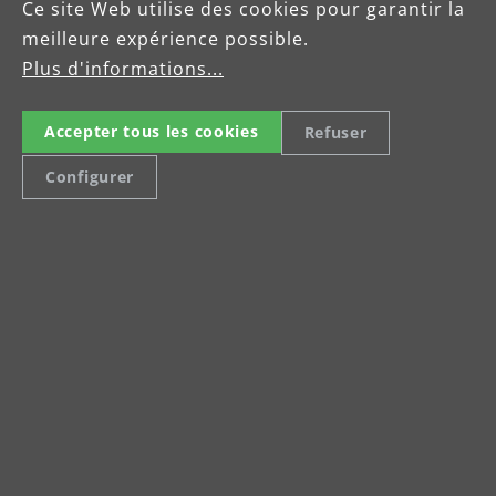
Ce site Web utilise des cookies pour garantir la
Duty
meilleure expérience possible.
Plus d'informations...
Fiche produit ESM 406 Clean
Tec
Accepter tous les cookies
Refuser
Configurer
Celsiusstraße 20
04420 Markranstädt
Tel: +49 (0) 34205 9 27 94 15