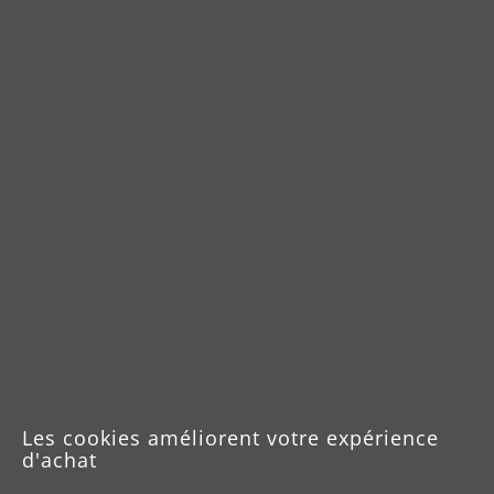
Téléchargements
Brochure ESM 406
Manuel d'utilisation ESM 406
Fiche produit ESM 406 Floor
Tec
Fiche produit ESM 406 Dust
Control
Les cookies améliorent votre expérience
d'achat
Fiche produit ESM 406 Heavy