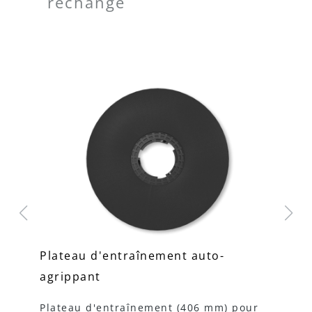
rechange
Plateau d'entraînement auto-
Pl
agrippant
Pl
di
Plateau d'entraînement (406 mm) pour