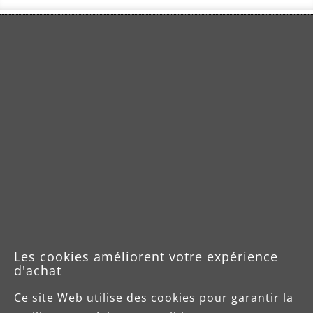
Celsiusstraße 20
04420 Markranstädt
Tel: +49 (0) 34205 9 27 94 15
Fax: +49 (0) 34205 9 27 94 29
info@menzer-tools.com
Les cookies améliorent votre expérience
Mentions légales
d'achat
Protection des données
Ce site Web utilise des cookies pour garantir la
Conditions Contractuelles Générales