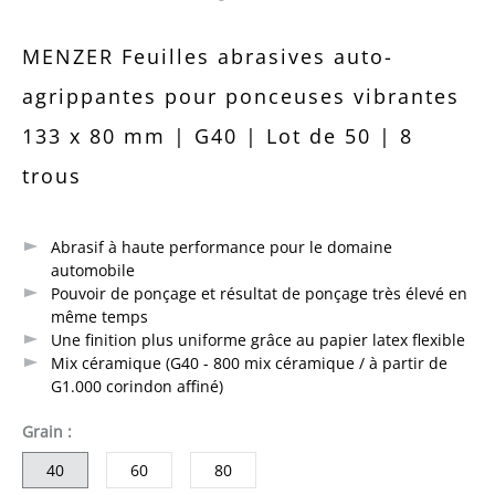
Note moyenne de 0 sur 5 étoiles
MENZER Feuilles abrasives auto-
agrippantes pour ponceuses vibrantes
133 x 80 mm | G40 | Lot de 50 | 8
trous
Abrasif à haute performance pour le domaine
automobile
Pouvoir de ponçage et résultat de ponçage très élevé en
même temps
Une finition plus uniforme grâce au papier latex flexible
Mix céramique (G40 - 800 mix céramique / à partir de
G1.000 corindon affiné)
sélectionner
Grain
:
40
60
80