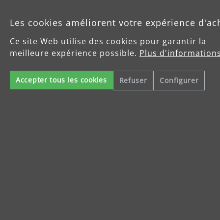
Les cookies améliorent votre expérience d'ac
Produits
Ce site Web utilise des cookies pour garantir la
meilleure expérience possible.
Plus d'informations
Service
Accepter tous les cookies
Refuser
Configurer
Enterprise
Celsiusstraße 20
04420 Markranstädt
info@menzer-tools.com
Mentions légales
Protection des données