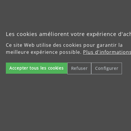
Protection des acheteurs
Heures de service
Lundi au jeudi : 8-16 Uhr
Vendredi : 8-14 Uhr
Les cookies améliorent votre expérience d'ac
Ce site Web utilise des cookies pour garantir la
meilleure expérience possible.
Plus d'informations
Produits
Accepter tous les cookies
Refuser
Configurer
Service
Enterprise