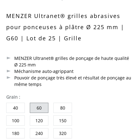
Note moyenne de 0 sur 5 étoiles
MENZER Ultranet® grilles abrasives
pour ponceuses à plâtre Ø 225 mm |
G60 | Lot de 25 | Grille
MENZER Ultranet® grilles de ponçage de haute qualité
Ø 225 mm
Méchanisme auto-agrippant
Pouvoir de ponçage très élevé et résultat de ponçage au
même temps
sélectionner
Grain
:
40
60
80
100
120
150
180
240
320