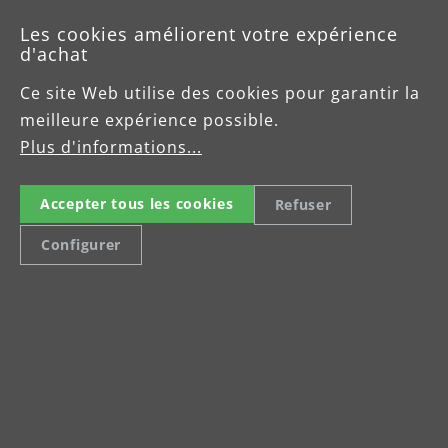
Les cookies améliorent votre expérience
d'achat
Ce site Web utilise des cookies pour garantir la
meilleure expérience possible.
Plus d'informations...
Celsiusstraße 20
Accepter tous les cookies
Refuser
04420 Markranstädt
Configurer
Tel: +49 (0) 34205 9 27 94 15
Fax: +49 (0) 34205 9 27 94 29
info@menzer-tools.com
Mentions légales
Protection des données
Conditions Contractuelles Générales