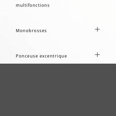
multifonctions
Monobrosses
Ponceuse excentrique
Ponceuses à bande
Cales à poncer